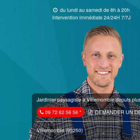
du lundi au samedi de 8h à 20h
Intervention immédiate 24/24H 7/7J
Jardinier paysagiste à Villemomble depuis plus
09 72 62 56 56
*
DEMANDER UN D
Villemomble (93250)