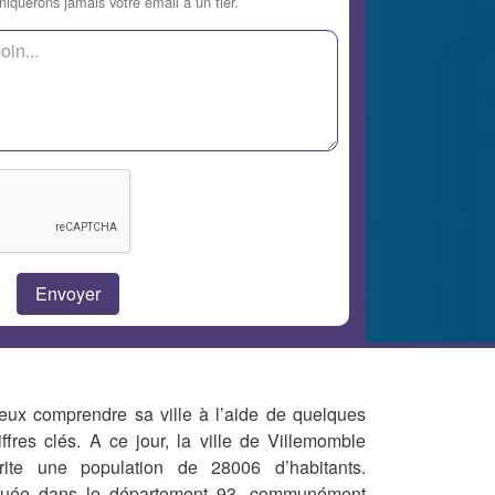
querons jamais votre email à un tier.
eux comprendre sa ville à l’aide de quelques
iffres clés. A ce jour, la ville de Villemomble
rite une population de 28006 d’habitants.
tuée dans le département 93, communément