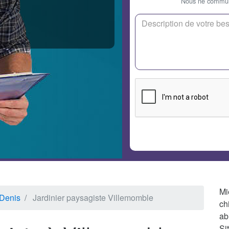
Nous ne communi
Mi
-Denis
Jardinier paysagiste Villemomble
ch
ab
Si