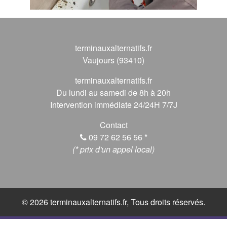
terminauxalternatifs.fr
Vaujours (93410)
terminauxalternatifs.fr
Du lundi au samedi de 8h à 20h
Intervention immédiate 24/24H 7/7J
Contact
09 72 62 56 56
*
(* prix d'un appel local)
© 2026 terminauxalternatifs.fr, Tous droits réservés.