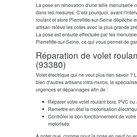
La pose en rénovation d'une telle menuiserie né
dans les mesures. C'est pourquoi, avant l'interv
roulant et store Pierrefitte-sur-Seine dépêche
artisan relève les cotes avec la plus grande pré
La pose est ensuite effectuée par les menuisiers
Pierrefitte-sur-Seine, ce qui vous permet de ga
Réparation de volet roulant
(93380)
Volet électrique qui ne veut plus rien savoir
bien d'autres artisans intra-muros, le spécialis
urgences et dépannages afin de :
Réparer votre volet roulant bois, PVC ou
Remettre en état la motorisation électriqu
Contrôler le bon fonctionnement de votre 
motorisés.
A noter que, comme pour la pose en neuf ou en