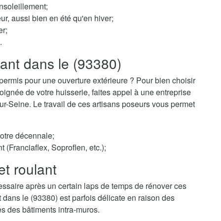
nsoleillement;
ur, aussi bien en été qu'en hiver;
er;
.
lant dans le (93380)
permis pour une ouverture extérieure ? Pour bien choisir
ignée de votre huisserie, faites appel à une entreprise
e-sur-Seine. Le travail de ces artisans poseurs vous permet
votre décennale;
t (Franciaflex, Soproflen, etc.);
et roulant
essaire après un certain laps de temps de rénover ces
t dans le (93380) est parfois délicate en raison des
es des bâtiments intra-muros.