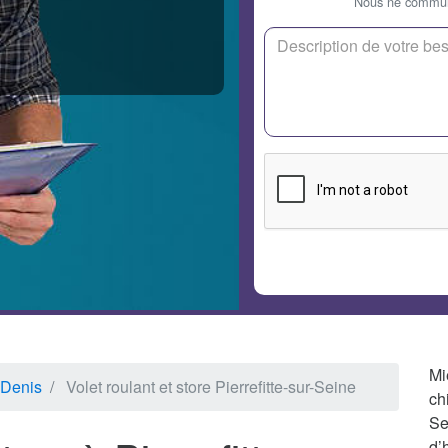
Nous ne communi
Mi
-Denis
Volet roulant et store Pierrefitte-sur-Seine
ch
S
d’