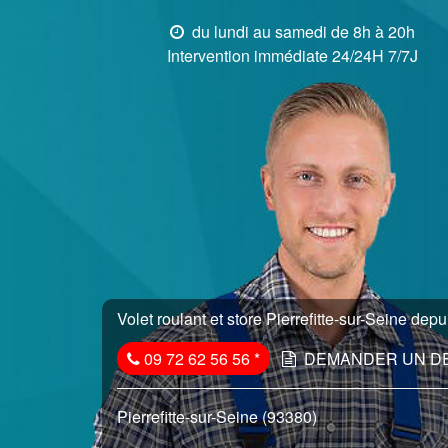
du lundi au samedi de 8h à 20h
Intervention immédiate 24/24H 7/7J
Volet roulant et store Pierrefitte-sur-Seine depu
09 72 62 56 56
*
DEMANDER UN D
Pierrefitte-sur-Seine (93380)