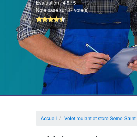
Evaluation :
4.5
/ 5
Note basé sur 87 vote(s)
Accueil
Volet roulant et store Seine-Saint