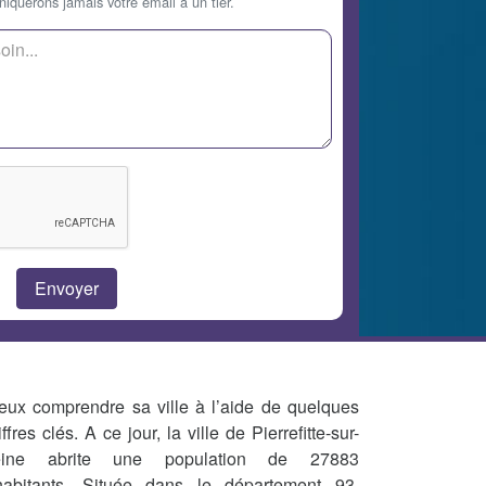
querons jamais votre email à un tier.
eux comprendre sa ville à l’aide de quelques
iffres clés. A ce jour, la ville de Pierrefitte-sur-
eine abrite une population de 27883
habitants. Située dans le département 93,