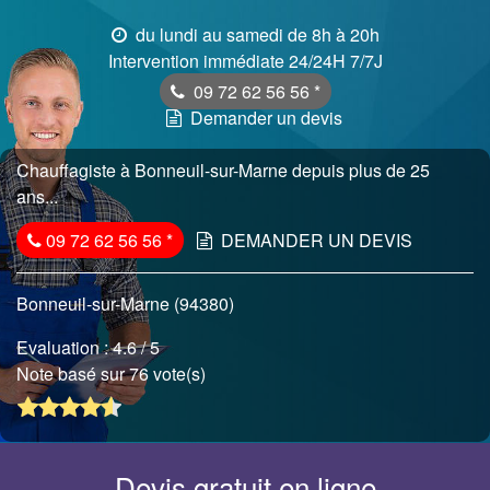
du lundi au samedi de 8h à 20h
Intervention immédiate 24/24H 7/7J
09 72 62 56 56
*
Demander un devis
Chauffagiste à Bonneuil-sur-Marne depuis plus de 25
ans...
09 72 62 56 56
*
DEMANDER UN DEVIS
Bonneuil-sur-Marne (94380)
Evaluation :
4.6
/ 5
Note basé sur 76 vote(s)
Devis gratuit en ligne