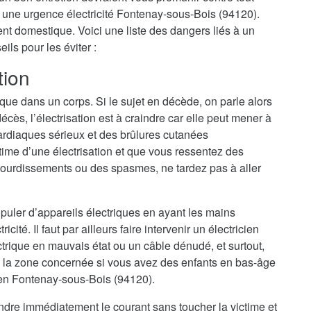
e à une urgence électricité Fontenay-sous-Bois (94120).
dent domestique. Voici une liste des dangers liés à un
ls pour les éviter :
tion
ique dans un corps. Si le sujet en décède, on parle alors
cès, l’électrisation est à craindre car elle peut mener à
ardiaques sérieux et des brûlures cutanées
ime d’une électrisation et que vous ressentez des
ourdissements ou des spasmes, ne tardez pas à aller
nipuler d’appareils électriques en ayant les mains
cité. Il faut par ailleurs faire intervenir un électricien
trique en mauvais état ou un câble dénudé, et surtout,
 la zone concernée si vous avez des enfants en bas-âge
cien Fontenay-sous-Bois (94120).
eindre immédiatement le courant sans toucher la victime et