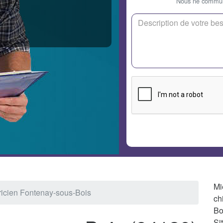
Nous ne communi
Mi
ricien Fontenay-sous-Bois
ch
Bo
Si