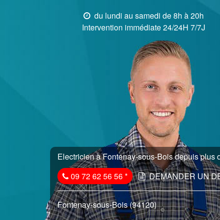
du lundi au samedi de 8h à 20h
Intervention immédiate 24/24H 7/7J
Electricien à Fontenay-sous-Bois depuis plus d
09 72 62 56 56
*
DEMANDER UN D
Fontenay-sous-Bois (94120)