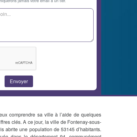
querons jamais votre email à un tier.
eux comprendre sa ville à l’aide de quelques
iffres clés. A ce jour, la ville de Fontenay-sous-
is abrite une population de 53145 d’habitants.
tuée dans le département 94, communément