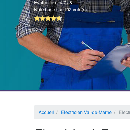
Evaluation :
4.7
/ 5
Note basé sur 103 vote(s)
Accueil
Electricien Val-de-Marne
Elect