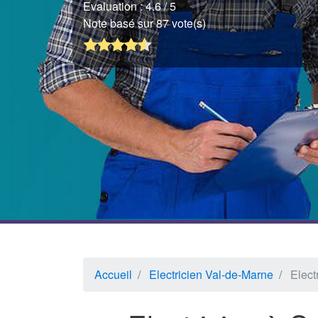
Evaluation :
4.6
/ 5
Note basé sur 87 vote(s)
Accueil
Electricien Val-de-Marne
Elect