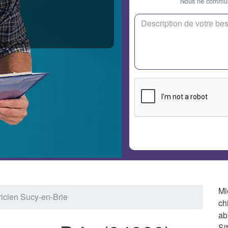
Nous ne communi
Mi
ricien Sucy-en-Brie
ch
ab
Si