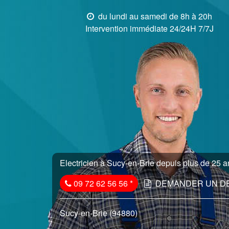
du lundi au samedi de 8h à 20h
Intervention immédiate 24/24H 7/7J
Electricien à Sucy-en-Brie depuis plus de 25 an
09 72 62 56 56
*
DEMANDER UN D
Sucy-en-Brie (94880)