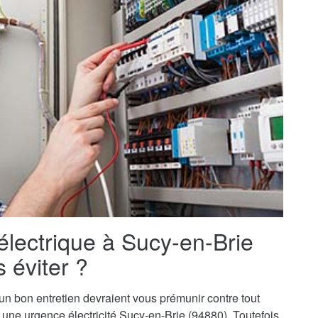
électrique à Sucy-en-Brie
 éviter ?
t un bon entretien devraient vous prémunir contre tout
 à une urgence électricité Sucy-en-Brie (94880). Toutefois,