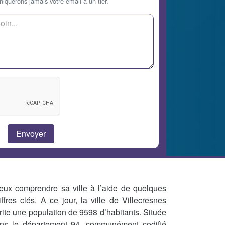
querons jamais votre email à un tier.
eux comprendre sa ville à l’aide de quelques
iffres clés. A ce jour, la ville de Villecresnes
rite une population de 9598 d’habitants. Située
ns le département 94, communément codifié