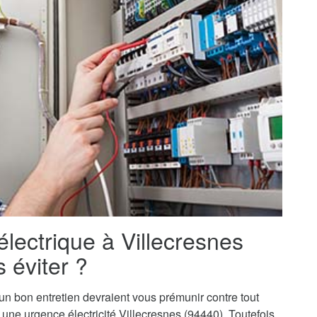
électrique à Villecresnes
 éviter ?
t un bon entretien devraient vous prémunir contre tout
 à une urgence électricité Villecresnes (94440). Toutefois,