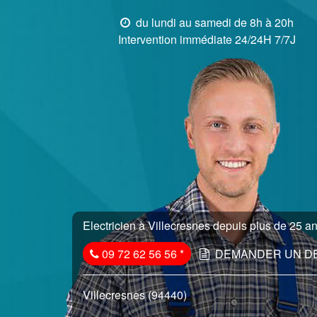
du lundi au samedi de 8h à 20h
Intervention immédiate 24/24H 7/7J
Electricien à Villecresnes depuis plus de 25 an
09 72 62 56 56
*
DEMANDER UN D
Villecresnes (94440)