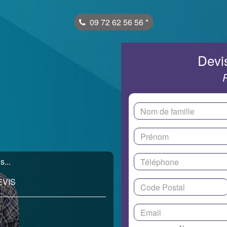
09 72 62 56 56
*
Devis
s...
EVIS