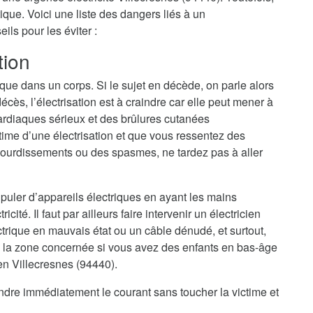
ique. Voici une liste des dangers liés à un
ls pour les éviter :
tion
ique dans un corps. Si le sujet en décède, on parle alors
cès, l’électrisation est à craindre car elle peut mener à
ardiaques sérieux et des brûlures cutanées
ime d’une électrisation et que vous ressentez des
ourdissements ou des spasmes, ne tardez pas à aller
nipuler d’appareils électriques en ayant les mains
cité. Il faut par ailleurs faire intervenir un électricien
trique en mauvais état ou un câble dénudé, et surtout,
 la zone concernée si vous avez des enfants en bas-âge
ien Villecresnes (94440).
eindre immédiatement le courant sans toucher la victime et