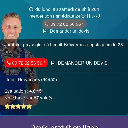
du lundi au samedi de 8h à 20h
Intervention immédiate 24/24H 7/7J
09 72 62 56 56
*
Demander un devis
Jardinier paysagiste à Limeil-Brévannes depuis plus de 25
ans...
09 72 62 56 56
*
DEMANDER UN DEVIS
Limeil-Brévannes (94450)
Evaluation :
4.8
/ 5
Note basé sur 87 vote(s)
Devis gratuit en ligne