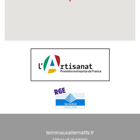
terminauxalternatifs.fr
Villejuif (94800)