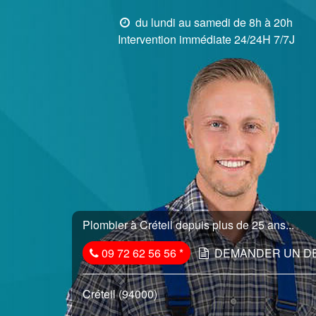
du lundi au samedi de 8h à 20h
Intervention immédiate 24/24H 7/7J
Plombier à Créteil depuis plus de 25 ans...
09 72 62 56 56
*
DEMANDER UN D
Créteil (94000)