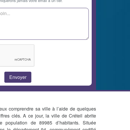
querons jamais votre email à un tier.
eux comprendre sa ville à l’aide de quelques
iffres clés. A ce jour, la ville de Créteil abrite
e population de 89985 d’habitants. Située
ns le département 94, communément codifié