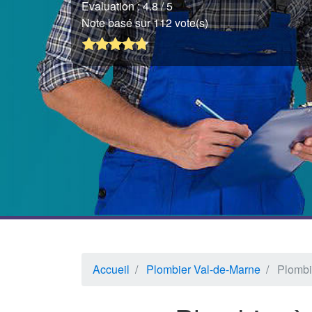
Evaluation :
4.8
/ 5
Note basé sur 112 vote(s)
Accueil
Plombier Val-de-Marne
Plombi