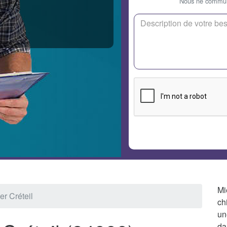
Nous ne communi
Mi
er Créteil
ch
un
da