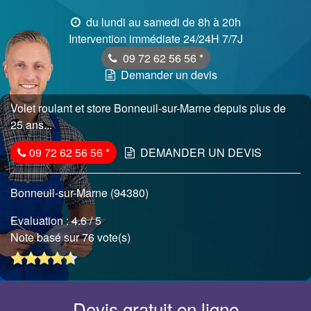
du lundi au samedi de 8h à 20h
Intervention immédiate 24/24H 7/7J
09 72 62 56 56
*
Demander un devis
Volet roulant et store Bonneuil-sur-Marne depuis plus de
25 ans...
09 72 62 56 56
*
DEMANDER UN DEVIS
Bonneuil-sur-Marne (94380)
Evaluation :
4.6
/ 5
Note basé sur 76 vote(s)
Devis gratuit en ligne