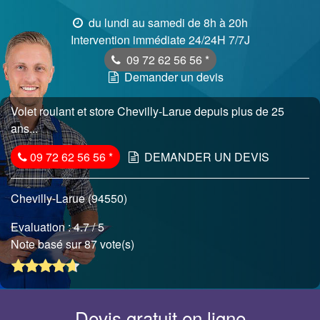
du lundi au samedi de 8h à 20h
Intervention immédiate 24/24H 7/7J
09 72 62 56 56
*
Demander un devis
Volet roulant et store Chevilly-Larue depuis plus de 25
ans...
09 72 62 56 56
*
DEMANDER UN DEVIS
Chevilly-Larue (94550)
Evaluation :
4.7
/ 5
Note basé sur 87 vote(s)
Devis gratuit en ligne