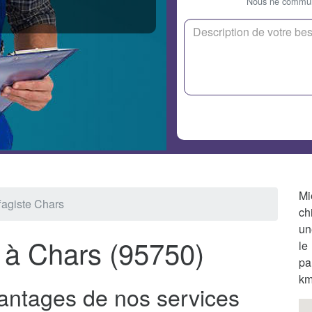
Nous ne communi
Mi
agiste Chars
ch
un
 à Chars (95750)
le
pa
km
antages de nos services