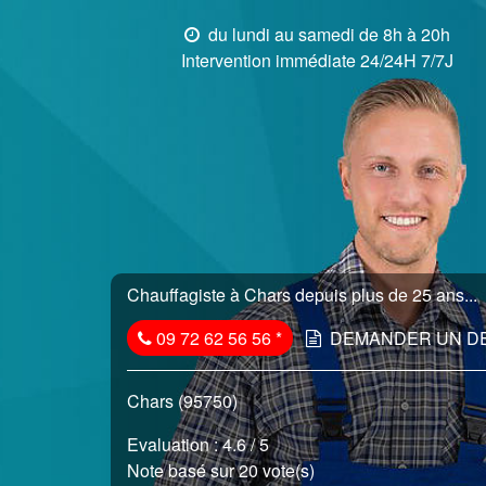
du lundi au samedi de 8h à 20h
Intervention immédiate 24/24H 7/7J
Chauffagiste à Chars depuis plus de 25 ans...
09 72 62 56 56
*
DEMANDER UN D
Chars (95750)
Evaluation :
4.6
/ 5
Note basé sur 20 vote(s)