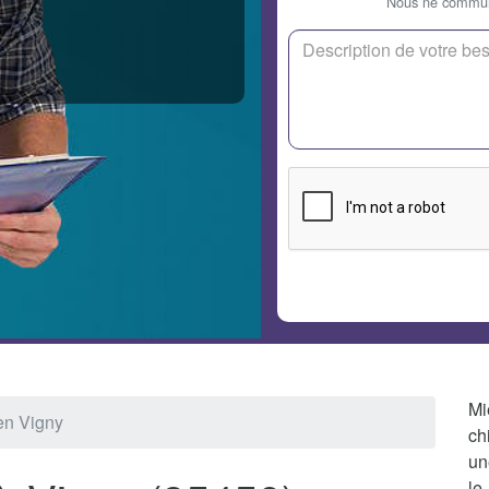
Nous ne communi
Mi
ien Vigny
ch
un
le