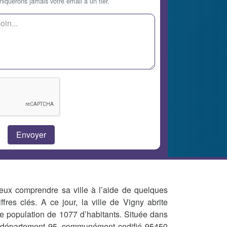
querons jamais votre email à un tier.
eux comprendre sa ville à l’aide de quelques
iffres clés. A ce jour, la ville de Vigny abrite
e population de 1077 d’habitants. Située dans
 département 95, communément codifié 95450