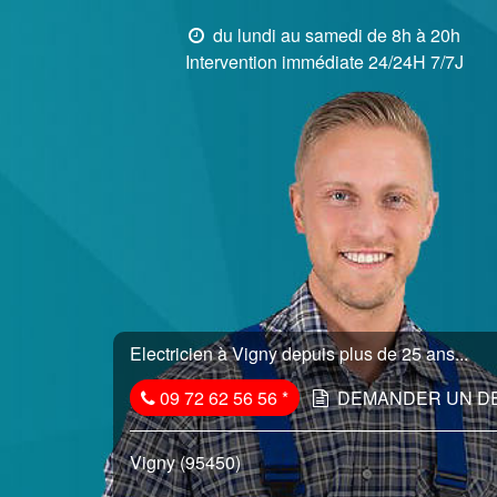
du lundi au samedi de 8h à 20h
Intervention immédiate 24/24H 7/7J
Electricien à Vigny depuis plus de 25 ans...
09 72 62 56 56
*
DEMANDER UN D
Vigny (95450)