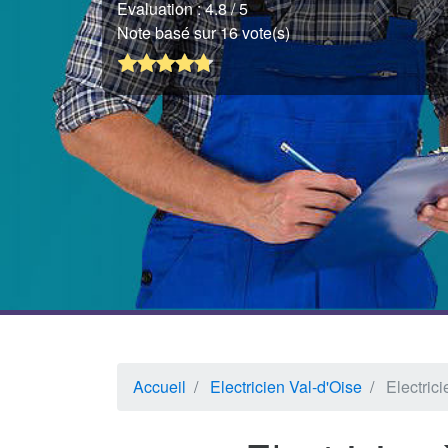
Evaluation :
4.8
/ 5
Note basé sur 16 vote(s)
Accueil
Electricien Val-d'Oise
Electric