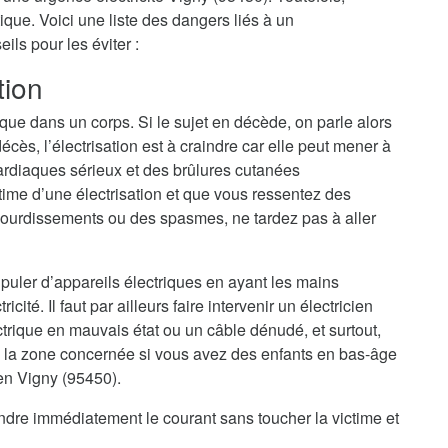
ique. Voici une liste des dangers liés à un
ls pour les éviter :
tion
ique dans un corps. Si le sujet en décède, on parle alors
cès, l’électrisation est à craindre car elle peut mener à
ardiaques sérieux et des brûlures cutanées
ime d’une électrisation et que vous ressentez des
ourdissements ou des spasmes, ne tardez pas à aller
nipuler d’appareils électriques en ayant les mains
cité. Il faut par ailleurs faire intervenir un électricien
trique en mauvais état ou un câble dénudé, et surtout,
 la zone concernée si vous avez des enfants en bas-âge
ien Vigny (95450).
eindre immédiatement le courant sans toucher la victime et