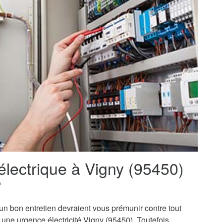
électrique à Vigny (95450)
?
t un bon entretien devraient vous prémunir contre tout
 à une urgence électricité Vigny (95450). Toutefois,