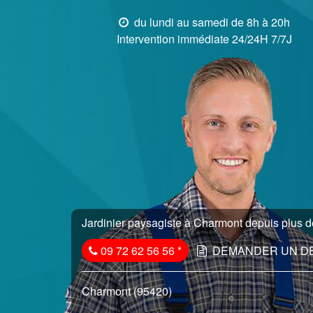
du lundi au samedi de 8h à 20h
Intervention immédiate 24/24H 7/7J
Jardinier paysagiste à Charmont depuis plus de
09 72 62 56 56
*
DEMANDER UN D
Charmont (95420)