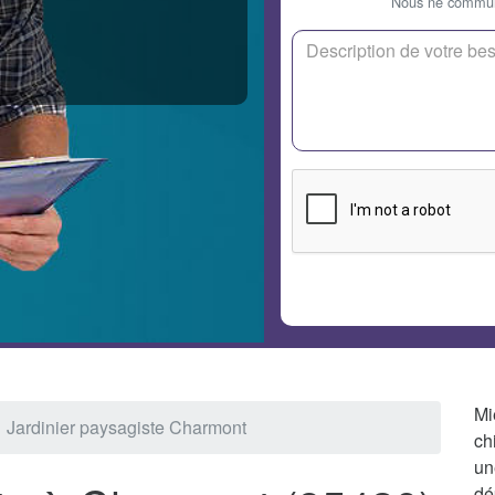
Nous ne communi
Mi
Jardinier paysagiste Charmont
ch
un
dé