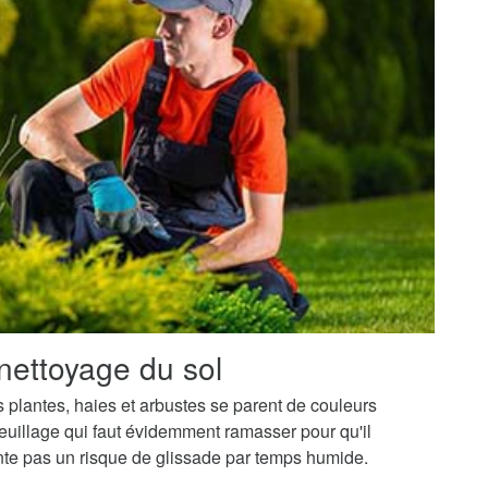
nettoyage du sol
os plantes, haies et arbustes se parent de couleurs
uillage qui faut évidemment ramasser pour qu'il
ente pas un risque de glissade par temps humide.