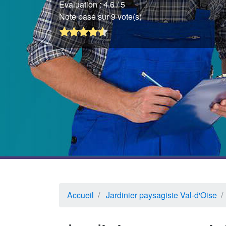
Evaluation :
4.6
/ 5
Note basé sur 9 vote(s)
Accueil
Jardinier paysagiste Val-d'Oise