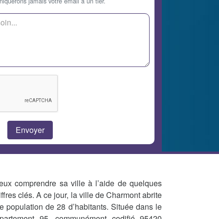
querons jamais votre email à un tier.
eux comprendre sa ville à l’aide de quelques
iffres clés. A ce jour, la ville de Charmont abrite
e population de 28 d’habitants. Située dans le
partement 95, communément codifié 95420