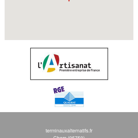
terminauxalternatifs.fr
Chars (95750)