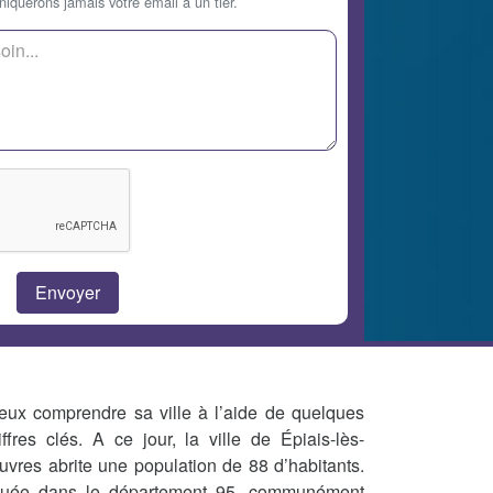
querons jamais votre email à un tier.
eux comprendre sa ville à l’aide de quelques
iffres clés. A ce jour, la ville de Épiais-lès-
uvres abrite une population de 88 d’habitants.
tuée dans le département 95, communément