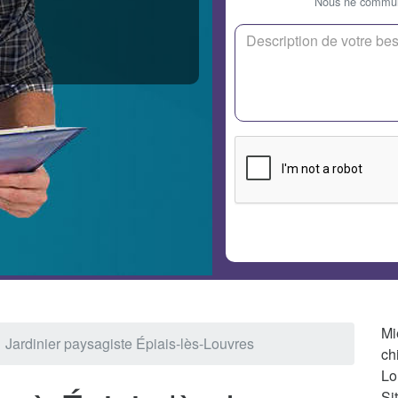
Nous ne communi
Mi
Jardinier paysagiste Épiais-lès-Louvres
ch
Lo
Si