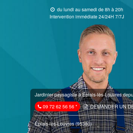
du lundi au samedi de 8h à 20h
Intervention immédiate 24/24H 7/7J
Jardinier paysagiste à Épiais-lès-Louvres depu
09 72 62 56 56
*
DEMANDER UN D
Épiais-lès-Louvres (95380)