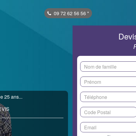
09 72 62 56 56
*
Devis
e 25 ans...
EVIS