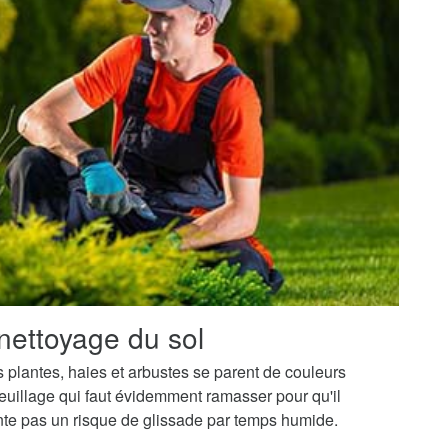
nettoyage du sol
os plantes, haies et arbustes se parent de couleurs
uillage qui faut évidemment ramasser pour qu'il
ente pas un risque de glissade par temps humide.