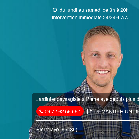
du lundi au samedi de 8h à 20h
Intervention immédiate 24/24H 7/7J
Jardinier paysagiste à Pierrelaye depuis plus d
09 72 62 56 56
*
DEMANDER UN D
Pierrelaye (95480)