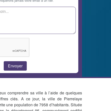
querons jamais votre email à un tier.
eux comprendre sa ville à l’aide de quelques
iffres clés. A ce jour, la ville de Pierrelaye
rite une population de 7958 d’habitants. Située
ns le département 95, communément codifié