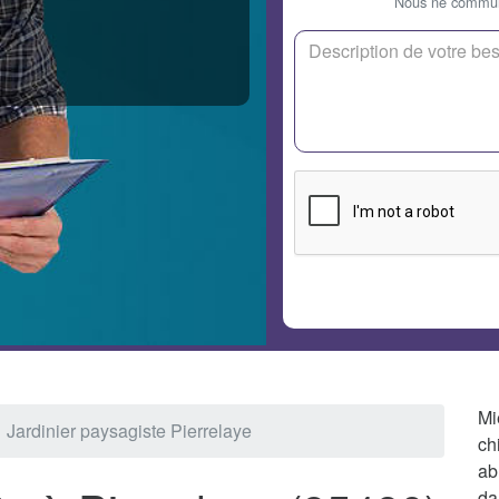
Nous ne communi
Mi
Jardinier paysagiste Pierrelaye
ch
ab
da