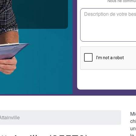
Nous ne communi
Mi
ttainville
chi
un
le