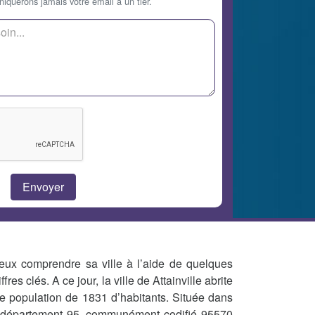
querons jamais votre email à un tier.
eux comprendre sa ville à l’aide de quelques
ffres clés. A ce jour, la ville de Attainville abrite
e population de 1831 d’habitants. Située dans
 département 95, communément codifié 95570