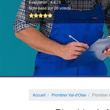
Evaluation :
4.6
/ 5
Note basé sur 20 vote(s)
Accueil
Plombier Val-d'Oise
Plombier A