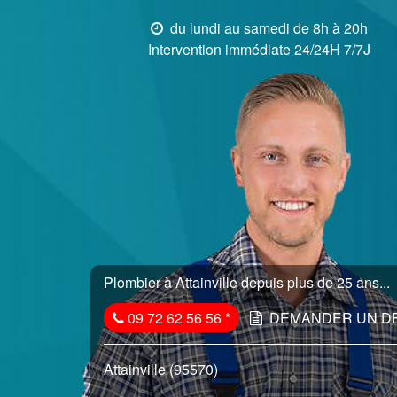
du lundi au samedi de 8h à 20h
Intervention immédiate 24/24H 7/7J
Plombier à Attainville depuis plus de 25 ans...
09 72 62 56 56
*
DEMANDER UN D
Attainville (95570)