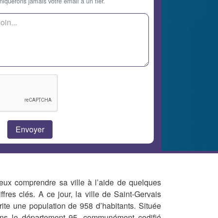
querons jamais votre email à un tier.
eux comprendre sa ville à l’aide de quelques
iffres clés. A ce jour, la ville de Saint-Gervais
rite une population de 958 d’habitants. Située
ns le département 95, communément codifié