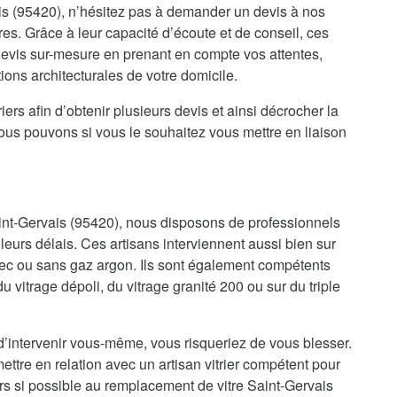
s (95420), n’hésitez pas à demander un devis à nos
res. Grâce à leur capacité d’écoute et de conseil, ces
 devis sur-mesure en prenant en compte vos attentes,
ions architecturales de votre domicile.
iers afin d’obtenir plusieurs devis et ainsi décrocher la
nous pouvons si vous le souhaitez vous mettre en liaison
aint-Gervais (95420), nous disposons de professionnels
lleurs délais. Ces artisans interviennent aussi bien sur
ec ou sans gaz argon. Ils sont également compétents
 du vitrage dépoli, du vitrage granité 200 ou sur du triple
d’intervenir vous-même, vous risqueriez de vous blesser.
ettre en relation avec un artisan vitrier compétent pour
rs si possible au remplacement de vitre Saint-Gervais