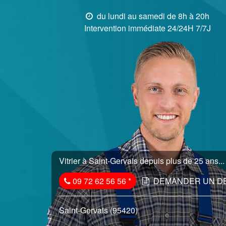
du lundi au samedi de 8h à 20h
Intervention immédiate 24/24H 7/7J
Vitrier à Saint-Gervais depuis plus de 25 ans...
09 72 62 56 56
*
DEMANDER UN D
Saint-Gervais (95420)