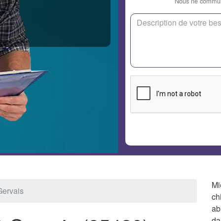
Nous ne communi
Mi
-Gervais
ch
ab
da