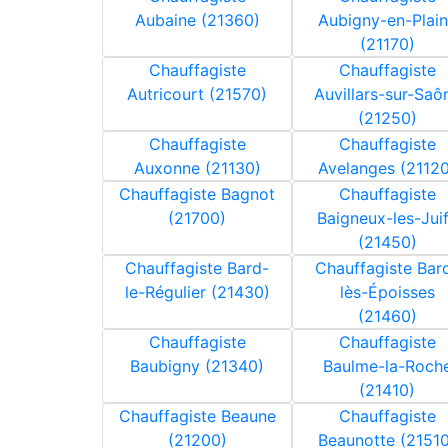
Aubaine (21360)
Aubigny-en-Plai
(21170)
Chauffagiste
Chauffagiste
Autricourt (21570)
Auvillars-sur-Saô
(21250)
Chauffagiste
Chauffagiste
Auxonne (21130)
Avelanges (21120
Chauffagiste Bagnot
Chauffagiste
(21700)
Baigneux-les-Jui
(21450)
Chauffagiste Bard-
Chauffagiste Bar
le-Régulier (21430)
lès-Époisses
(21460)
Chauffagiste
Chauffagiste
Baubigny (21340)
Baulme-la-Roch
(21410)
Chauffagiste Beaune
Chauffagiste
(21200)
Beaunotte (21510