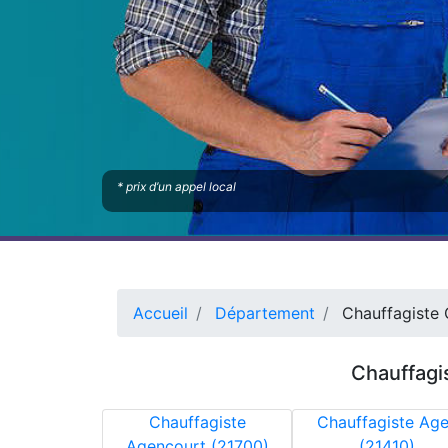
* prix d’un appel local
Accueil
Département
Chauffagiste 
Chauffagi
Chauffagiste
Chauffagiste Ag
Agencourt (21700)
(21410)