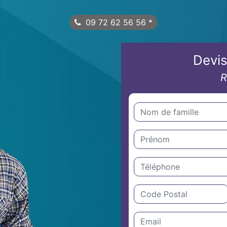
09 72 62 56 56
*
Devis
R