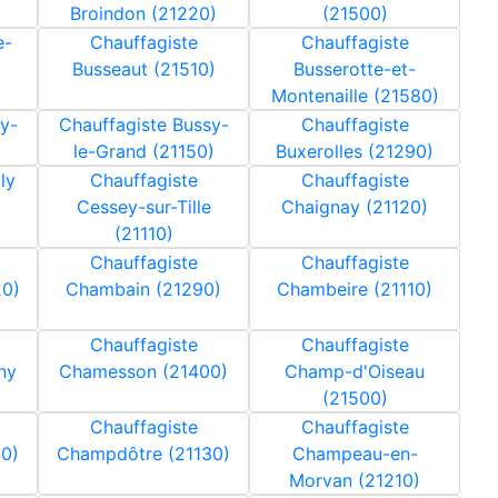
Broindon (21220)
(21500)
e-
Chauffagiste
Chauffagiste
Busseaut (21510)
Busserotte-et-
Montenaille (21580)
y-
Chauffagiste Bussy-
Chauffagiste
)
le-Grand (21150)
Buxerolles (21290)
ly
Chauffagiste
Chauffagiste
Cessey-sur-Tille
Chaignay (21120)
(21110)
Chauffagiste
Chauffagiste
0)
Chambain (21290)
Chambeire (21110)
Chauffagiste
Chauffagiste
ny
Chamesson (21400)
Champ-d'Oiseau
(21500)
Chauffagiste
Chauffagiste
0)
Champdôtre (21130)
Champeau-en-
Morvan (21210)