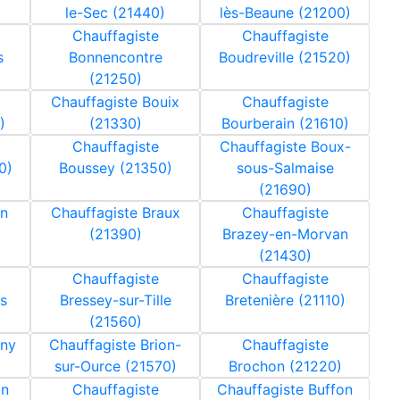
le-Sec (21440)
lès-Beaune (21200)
Chauffagiste
Chauffagiste
s
Bonnencontre
Boudreville (21520)
(21250)
Chauffagiste Bouix
Chauffagiste
)
(21330)
Bourberain (21610)
Chauffagiste
Chauffagiste Boux-
0)
Boussey (21350)
sous-Salmaise
(21690)
in
Chauffagiste Braux
Chauffagiste
(21390)
Brazey-en-Morvan
(21430)
Chauffagiste
Chauffagiste
s
Bressey-sur-Tille
Bretenière (21110)
(21560)
nny
Chauffagiste Brion-
Chauffagiste
sur-Ource (21570)
Brochon (21220)
in
Chauffagiste
Chauffagiste Buffon