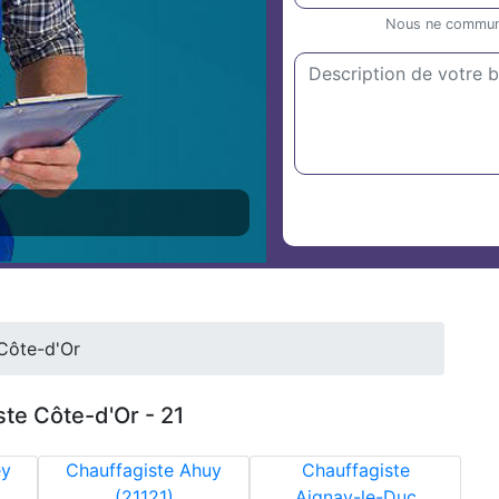
Nous ne communiq
Côte-d'Or
ste Côte-d'Or - 21
ey
Chauffagiste Ahuy
Chauffagiste
(21121)
Aignay-le-Duc