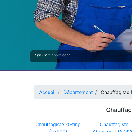
* prix d’un appel local
Accueil
Département
Chauffagiste 
Chauffagi
Chauffagiste ?Œting
Chauffagiste
(57600)
Aboncourt (5792