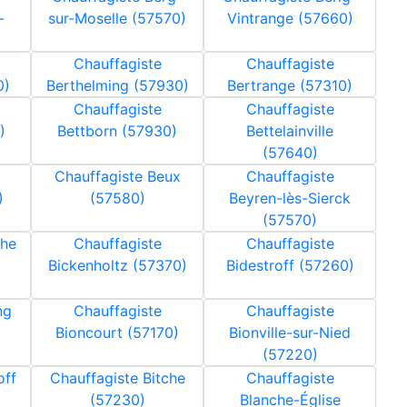
-
sur-Moselle (57570)
Vintrange (57660)
Chauffagiste
Chauffagiste
0)
Berthelming (57930)
Bertrange (57310)
Chauffagiste
Chauffagiste
)
Bettborn (57930)
Bettelainville
(57640)
Chauffagiste Beux
Chauffagiste
)
(57580)
Beyren-lès-Sierck
(57570)
che
Chauffagiste
Chauffagiste
Bickenholtz (57370)
Bidestroff (57260)
ng
Chauffagiste
Chauffagiste
Bioncourt (57170)
Bionville-sur-Nied
(57220)
off
Chauffagiste Bitche
Chauffagiste
(57230)
Blanche-Église