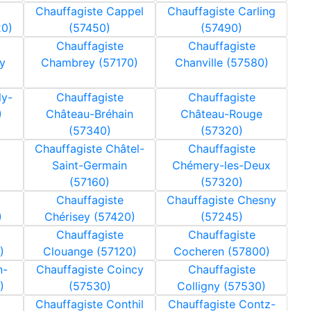
Chauffagiste Cappel
Chauffagiste Carling
20)
(57450)
(57490)
Chauffagiste
Chauffagiste
ry
Chambrey (57170)
Chanville (57580)
ly-
Chauffagiste
Chauffagiste
)
Château-Bréhain
Château-Rouge
(57340)
(57320)
Chauffagiste Châtel-
Chauffagiste
Saint-Germain
Chémery-les-Deux
(57160)
(57320)
Chauffagiste
Chauffagiste Chesny
)
Chérisey (57420)
(57245)
Chauffagiste
Chauffagiste
)
Clouange (57120)
Cocheren (57800)
n-
Chauffagiste Coincy
Chauffagiste
)
(57530)
Colligny (57530)
Chauffagiste Conthil
Chauffagiste Contz-