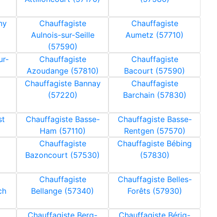
ny
Chauffagiste
Chauffagiste
Aulnois-sur-Seille
Aumetz (57710)
(57590)
ur-
Chauffagiste
Chauffagiste
)
Azoudange (57810)
Bacourt (57590)
Chauffagiste Bannay
Chauffagiste
(57220)
Barchain (57830)
st
Chauffagiste Basse-
Chauffagiste Basse-
Ham (57110)
Rentgen (57570)
Chauffagiste
Chauffagiste Bébing
Bazoncourt (57530)
(57830)
Chauffagiste
Chauffagiste Belles-
ch
Bellange (57340)
Forêts (57930)
Chauffagiste Berg-
Chauffagiste Bérig-