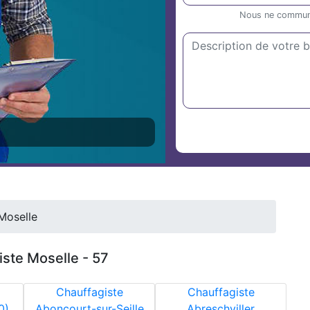
Nous ne communiq
Moselle
ste Moselle - 57
Chauffagiste
Chauffagiste
0)
Aboncourt-sur-Seille
Abreschviller