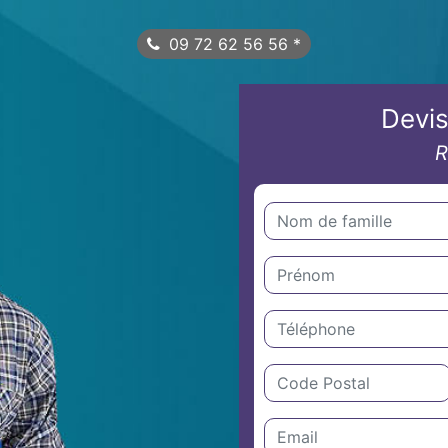
09 72 62 56 56
*
Devis
R