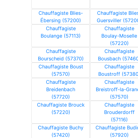
Chauffagiste Blies-
Chauffagiste Blie
Ébersing (57200)
Guersviller (5720
Chauffagiste
Chauffagiste
Boulange (57113)
Boulay-Moselle
(57220)
Chauffagiste
Chauffagiste
Bourscheid (57370)
Bousbach (57460
Chauffagiste Boust
Chauffagiste
(57570)
Boustroff (57380
Chauffagiste
Chauffagiste
Breidenbach
Breistroff-la-Gra
(57720)
(57570)
Chauffagiste Brouck
Chauffagiste
(57220)
Brouderdorff
(57116)
Chauffagiste Buchy
Chauffagiste Budi
(57420)
(57920)