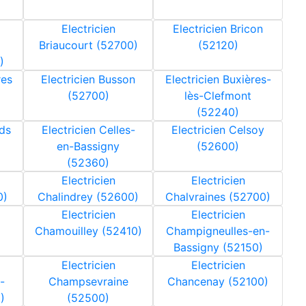
Electricien
Electricien Bricon
Briaucourt (52700)
(52120)
)
res
Electricien Busson
Electricien Buxières-
(52700)
lès-Clefmont
(52240)
nds
Electricien Celles-
Electricien Celsoy
en-Bassigny
(52600)
(52360)
Electricien
Electricien
0)
Chalindrey (52600)
Chalvraines (52700)
Electricien
Electricien
Chamouilley (52410)
Champigneulles-en-
Bassigny (52150)
Electricien
Electricien
-
Champsevraine
Chancenay (52100)
)
(52500)