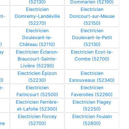
(52130)
Dommarien (52190)
Electricien
Electricien
nt-
Domremy-Landéville
Doncourt-sur-Meuse
(52270)
(52150)
Electricien
Electricien
Doulevant-le-
Doulevant-le-Petit
)
Château (52110)
(52130)
ay
Electricien Éclaron-
Electricien Ecot-la-
Braucourt-Sainte-
Combe (52700)
Livière (52290)
Electricien Épizon
Electricien
0)
(52230)
Esnouveaux (52340)
e-
Electricien
Electricien
)
Farincourt (52500)
Faverolles (52260)
Electricien Ferrière-
Electricien Flagey
et-Lafolie (52300)
(52250)
Electricien Forcey
Electricien Foulain
rne
(52700)
(52800)