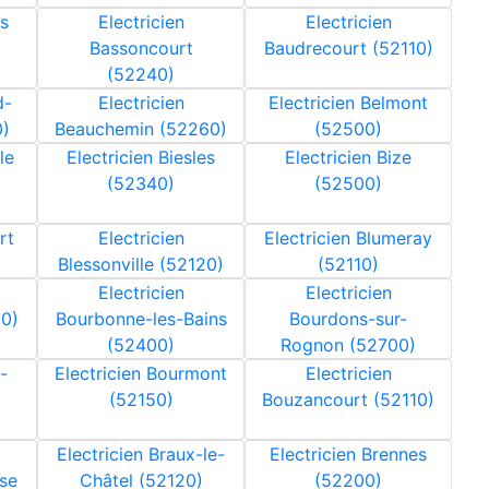
es
Electricien
Electricien
Bassoncourt
Baudrecourt (52110)
(52240)
d-
Electricien
Electricien Belmont
0)
Beauchemin (52260)
(52500)
le
Electricien Biesles
Electricien Bize
(52340)
(52500)
rt
Electricien
Electricien Blumeray
Blessonville (52120)
(52110)
Electricien
Electricien
0)
Bourbonne-les-Bains
Bourdons-sur-
(52400)
Rognon (52700)
-
Electricien Bourmont
Electricien
(52150)
Bouzancourt (52110)
Electricien Braux-le-
Electricien Brennes
use
Châtel (52120)
(52200)