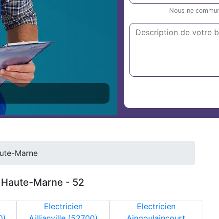
Nous ne communiq
aute-Marne
n Haute-Marne - 52
Electricien
Electricien
0)
Aillianville (52700)
Aingoulaincourt