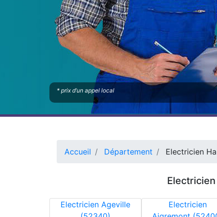
* prix d’un appel local
Accueil
Département
Electricien H
Electricie
Electricien Ageville
Electricien
(52340)
Aigremont (5240