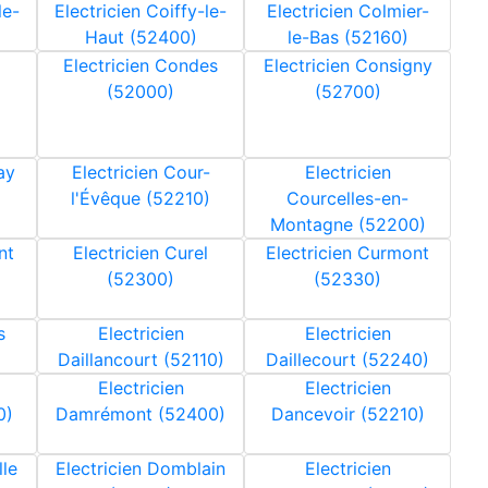
le-
Electricien Coiffy-le-
Electricien Colmier-
Haut (52400)
le-Bas (52160)
Electricien Condes
Electricien Consigny
(52000)
(52700)
ay
Electricien Cour-
Electricien
l'Évêque (52210)
Courcelles-en-
Montagne (52200)
nt
Electricien Curel
Electricien Curmont
(52300)
(52330)
s
Electricien
Electricien
Daillancourt (52110)
Daillecourt (52240)
Electricien
Electricien
0)
Damrémont (52400)
Dancevoir (52210)
lle
Electricien Domblain
Electricien