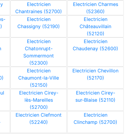
oy
Electricien
Electricien Charmes
Chantraines (52700)
(52360)
es-
Electricien
Electricien
)
Chassigny (52190)
Châteauvillain
(52120)
Electricien
Electricien
n
Chatonrupt-
Chaudenay (52600)
Sommermont
(52300)
Electricien
Electricien Chevillon
0)
Chaumont-la-Ville
(52170)
(52150)
ul
Electricien Cirey-
Electricien Cirey-
lès-Mareilles
sur-Blaise (52110)
(52700)
Electricien Clefmont
Electricien
-
(52240)
Clinchamp (52700)