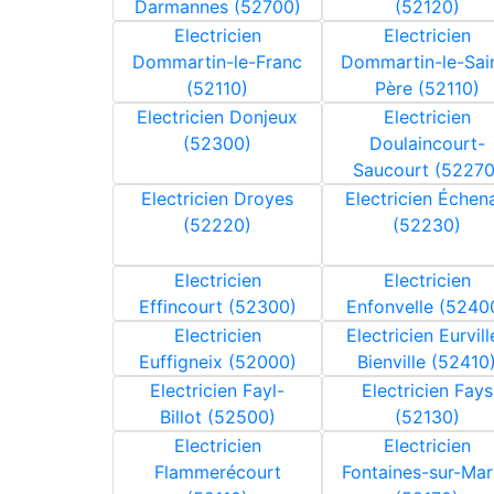
Darmannes (52700)
(52120)
Electricien
Electricien
Dommartin-le-Franc
Dommartin-le-Sai
(52110)
Père (52110)
Electricien Donjeux
Electricien
(52300)
Doulaincourt-
Saucourt (52270
Electricien Droyes
Electricien Échen
(52220)
(52230)
Electricien
Electricien
Effincourt (52300)
Enfonvelle (5240
Electricien
Electricien Eurvill
Euffigneix (52000)
Bienville (52410
Electricien Fayl-
Electricien Fays
Billot (52500)
(52130)
Electricien
Electricien
Flammerécourt
Fontaines-sur-Ma