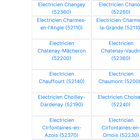
Electricien Changey
Electricien Chan
(52360)
(52260)
Electricien Charmes-
Electricien Charm
en-l'Angle (52110)
la-Grande (52110
Electricien
Electricien
Chatenay-Mâcheron
Chatenay-Vaudi
(52200)
(52360)
Electricien
Electricien
Chauffourt (52140)
Chaumont (5200
Electricien Choilley-
Electricien Choise
Dardenay (52190)
(52240)
Electricien
Electricien
Cirfontaines-en-
Cirfontaines-en
Azois (52370)
Ornois (52230)