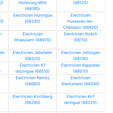
0)
Horbourg-Wihr
(68125)
(68180)
Electricien Huningue
Electricien
0)
(68330)
Husseren-les-
Châteaux (68420)
h
Electricien
Electricien Illzach
Illhaeusern (68970)
(68110)
eim
Electricien Jebsheim
Electricien Jettingen
(68320)
(68130)
Electricien K?
Electricien Kappelen
)
œtzingue (68510)
(68510)
Electricien Kembs
Electricien
(68680)
Kientzheim (68240)
Electricien Kirchberg
Electricien Kn?
(68290)
œringue (68220)