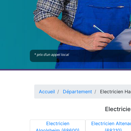
* prix d’un appel local
Accueil
Département
Electricien Ha
Electrici
Electricien
Electricien Altena
Algolsheim (68600)
(68210)