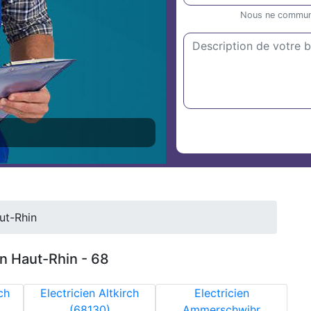
Nous ne communiq
ut-Rhin
en Haut-Rhin - 68
ch
Electricien Altkirch
Electricien
(68130)
Ammerschwihr