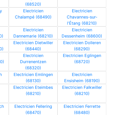
(68520)
ay
Electricien
Electricien
Chalampé (68490)
Chavannes-sur-
l'Étang (68210)
Electricien
Electricien
0)
Dannemarie (68210)
Dessenheim (68600)
Electricien Dietwiller
Electricien Dolleren
0)
(68440)
(68290)
Electricien
Electricien Eglingen
0)
Durrenentzen
(68720)
(68320)
h
Electricien Emlingen
Electricien
(68130)
Ensisheim (68190)
Electricien Eteimbes
Electricien Falkwiller
(68210)
(68210)
rch
Electricien Fellering
Electricien Ferrette
(68470)
(68480)