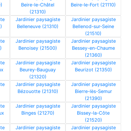
)
Beire-le-Châtel
Beire-le-Fort (21110)
(21310)
ste
Jardinier paysagiste
Jardinier paysagiste
)
Belleneuve (21310)
Bellenod-sur-Seine
(21510)
ste
Jardinier paysagiste
Jardinier paysagiste
)
Benoisey (21500)
Bessey-en-Chaume
(21360)
ste
Jardinier paysagiste
Jardinier paysagiste
ux
Beurey-Bauguay
Beurizot (21350)
(21320)
ste
Jardinier paysagiste
Jardinier paysagiste
Bézouotte (21310)
Bierre-lès-Semur
(21390)
ste
Jardinier paysagiste
Jardinier paysagiste
ux
Binges (21270)
Bissey-la-Côte
(21520)
ste
Jardinier paysagiste
Jardinier paysagiste