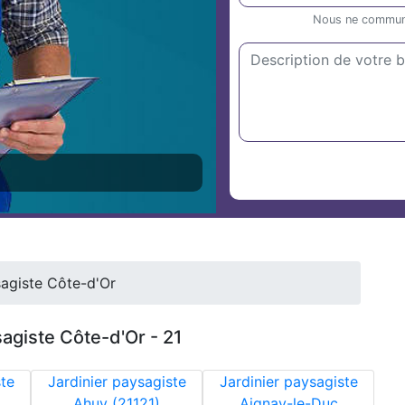
Nous ne communiq
sagiste Côte-d'Or
sagiste Côte-d'Or - 21
ste
Jardinier paysagiste
Jardinier paysagiste
Ahuy (21121)
Aignay-le-Duc