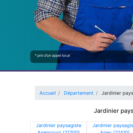
* prix d’un appel local
Accueil
Département
Jardinier pay
Jardinier pay
Jardinier paysagiste
Jardinier paysagi
Agencourt (21700)
Agey (21410)