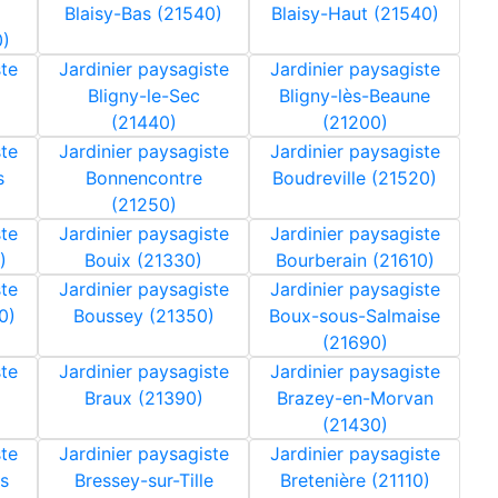
Blaisy-Bas (21540)
Blaisy-Haut (21540)
0)
ste
Jardinier paysagiste
Jardinier paysagiste
Bligny-le-Sec
Bligny-lès-Beaune
(21440)
(21200)
ste
Jardinier paysagiste
Jardinier paysagiste
s
Bonnencontre
Boudreville (21520)
(21250)
ste
Jardinier paysagiste
Jardinier paysagiste
)
Bouix (21330)
Bourberain (21610)
ste
Jardinier paysagiste
Jardinier paysagiste
0)
Boussey (21350)
Boux-sous-Salmaise
(21690)
ste
Jardinier paysagiste
Jardinier paysagiste
Braux (21390)
Brazey-en-Morvan
(21430)
ste
Jardinier paysagiste
Jardinier paysagiste
s
Bressey-sur-Tille
Bretenière (21110)