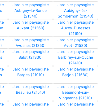
ste
Jardinier paysagiste
Jardinier paysagiste
ne
Aubigny-la-Ronce
Aubigny-lès-
(21340)
Sombernon (21540)
ste
Jardinier paysagiste
Jardinier paysagiste
ne
Auxant (21360)
Auxey-Duresses
(21190)
ste
Jardinier paysagiste
Jardinier paysagiste
)
Avosnes (21350)
Avot (21580)
ste
Jardinier paysagiste
Jardinier paysagiste
fs
Balot (21330)
Barbirey-sur-Ouche
(21410)
ste
Jardinier paysagiste
Jardinier paysagiste
s
Barges (21910)
Barjon (21580)
ste
Jardinier paysagiste
Jardinier paysagiste
e
Beaulieu (21510)
Beaumont-sur-
Vingeanne (21310)
ste
Jardinier paysagiste
Jardinier paysagiste