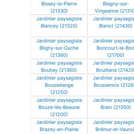
Bissey-la-Pierre
Blagny-sur-
(21330)
Vingeanne (2131
Jardinier paysagiste
Jardinier paysagi
Blancey (21320)
Blanot (21430)
Jardinier paysagiste
Jardinier paysagi
Bligny-sur-Ouche
Boncourt-le-Boi
(21360)
(21700)
Jardinier paysagiste
Jardinier paysagi
Bouhey (21360)
Bouilland (21420
Jardinier paysagiste
Jardinier paysagi
Bousselange
Boussenois (2126
(21250)
Jardinier paysagiste
Jardinier paysagi
Bouze-lès-Beaune
Brain (21350)
(21200)
Jardinier paysagiste
Jardinier paysagi
Brazey-en-Plaine
Brémur-et-Vauroi