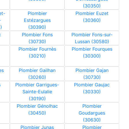
(30350)
et-
Plombier
Plombier Euzet
-
Estézargues
(30360)
)
(30390)
c
Plombier Fons
Plombier Fons-sur-
(30730)
Lussan (30580)
Plombier Fournès
Plombier Fourques
(30210)
(30300)
es
Plombier Gailhan
Plombier Gajan
(30260)
(30730)
s
Plombier Garrigues-
Plombier Gaujac
Sainte-Eulalie
(30330)
(30190)
Plombier Génolhac
Plombier
(30450)
Goudargues
(30630)
Plombier Junas
Plombier