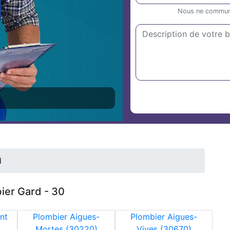
Nous ne communiq
d
ier Gard - 30
nt
Plombier Aigues-
Plombier Aigues-
Mortes (30220)
Vives (30670)