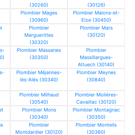
(30260)
(30126)
n
Plombier Mages
Plombier Malons-et-
(30960)
Elze (30450)
l
Plombier
Plombier Mars
Marguerittes
(30120)
(30320)
s-
Plombier Massanes
Plombier
0)
(30350)
Massillargues-
Attuech (30140)
s-
Plombier Méjannes-
Plombier Meynes
lès-Alès (30340)
(30840)
Plombier Milhaud
Plombier Molières-
(30540)
Cavaillac (30120)
et
Plombier Mons
Plombier Montagnac
(30340)
(30350)
us
Plombier
Plombier Monteils
Montdardier (30120)
(30360)