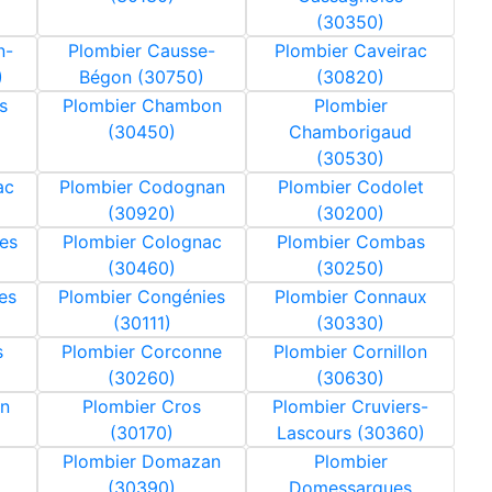
(30350)
n-
Plombier Causse-
Plombier Caveirac
)
Bégon (30750)
(30820)
s
Plombier Chambon
Plombier
(30450)
Chamborigaud
(30530)
ac
Plombier Codognan
Plombier Codolet
(30920)
(30200)
es
Plombier Colognac
Plombier Combas
(30460)
(30250)
es
Plombier Congénies
Plombier Connaux
(30111)
(30330)
s
Plombier Corconne
Plombier Cornillon
(30260)
(30630)
an
Plombier Cros
Plombier Cruviers-
(30170)
Lascours (30360)
Plombier Domazan
Plombier
(30390)
Domessargues