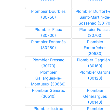
Plombier Dourbies
Plombier Durfort-
(30750)
Saint-Martin-de
Sossenac (30170
Plombier Flaux
Plombier Foissa
(30700)
(30700)
Plombier Fontanès
Plombier
(30250)
Fontarèches
(30580)
Plombier Fressac
Plombier Gagnièr
(30170)
(30160)
Plombier
Plombier Garon
Gallargues-le-
(30128)
Montueux (30660)
Plombier Générac
Plombier
(30510)
Générargues
(30140)
Plombier Issirac
Plombier