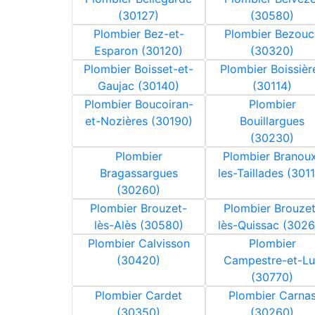
(30127)
(30580)
Plombier Bez-et-
Plombier Bezouc
Esparon (30120)
(30320)
Plombier Boisset-et-
Plombier Boissièr
Gaujac (30140)
(30114)
Plombier Boucoiran-
Plombier
et-Nozières (30190)
Bouillargues
(30230)
Plombier
Plombier Branou
Bragassargues
les-Taillades (301
(30260)
Plombier Brouzet-
Plombier Brouzet
lès-Alès (30580)
lès-Quissac (3026
Plombier Calvisson
Plombier
(30420)
Campestre-et-Lu
(30770)
Plombier Cardet
Plombier Carna
(30350)
(30260)