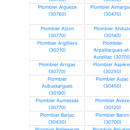
Plombier Aiguèze
Plombier Aimargu
(30760)
(30470)
Plombier Alzon
Plombier Anduz
(30770)
(30140)
Plombier Argilliers
Plombier
(30210)
Arpaillargues-et
Aureillac (30700
Plombier Arrigas
Plombier Aspère
(30770)
(30250)
Plombier
Plombier Aujac
Aubussargues
(30450)
(30190)
Plombier Aumessas
Plombier Avèze
(30770)
(30120)
Plombier Barjac
Plombier Baron
(30430)
(30700)
Plombier Bellegarde
Plombier Belvéze