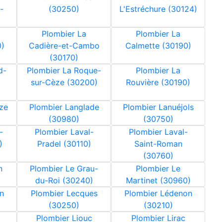
-
(30250)
L'Estréchure (30124)
)
Plombier La
Plombier La
0)
Cadière-et-Cambo
Calmette (30190)
(30170)
d-
Plombier La Roque-
Plombier La
sur-Cèze (30200)
Rouvière (30190)
ze
Plombier Langlade
Plombier Lanuéjols
(30980)
(30750)
-
Plombier Laval-
Plombier Laval-
)
Pradel (30110)
Saint-Roman
(30760)
n
Plombier Le Grau-
Plombier Le
du-Roi (30240)
Martinet (30960)
n
Plombier Lecques
Plombier Lédenon
(30250)
(30210)
Plombier Liouc
Plombier Lirac