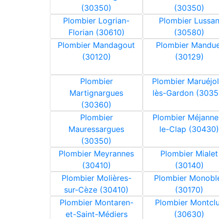
(30350)
(30350)
Plombier Logrian-
Plombier Lussa
Florian (30610)
(30580)
Plombier Mandagout
Plombier Mandue
(30120)
(30129)
Plombier
Plombier Maruéjol
Martignargues
lès-Gardon (3035
(30360)
Plombier
Plombier Méjanne
Mauressargues
le-Clap (30430)
(30350)
Plombier Meyrannes
Plombier Mialet
(30410)
(30140)
Plombier Molières-
Plombier Monobl
sur-Cèze (30410)
(30170)
Plombier Montaren-
Plombier Montcl
et-Saint-Médiers
(30630)