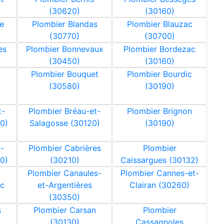
(30620)
(30160)
e
Plombier Blandas
Plombier Blauzac
(30770)
(30700)
es
Plombier Bonnevaux
Plombier Bordezac
(30450)
(30160)
Plombier Bouquet
Plombier Bourdic
(30580)
(30190)
x-
Plombier Bréau-et-
Plombier Brignon
10)
Salagosse (30120)
(30190)
-
Plombier Cabrières
Plombier
0)
(30210)
Caissargues (30132)
Plombier Canaules-
Plombier Cannes-et-
c
et-Argentières
Clairan (30260)
(30350)
s
Plombier Carsan
Plombier
(30130)
Cassagnoles