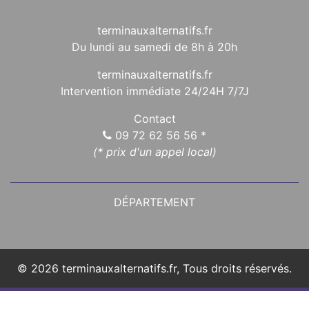
terminauxalternatifs.fr
Du lundi au samedi de 8h à 20h
terminauxalternatifs.fr
Intervention immédiate 24/24H 7/7J
Contact
09 72 62 56 56
*
(* prix d'un appel local)
DÉPARTEMENT
© 2026 terminauxalternatifs.fr, Tous droits réservés.