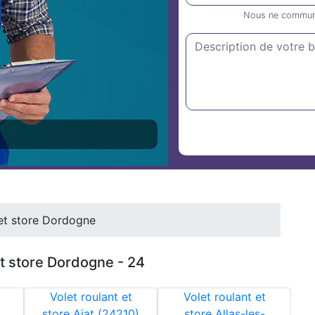
Nous ne communiq
 et store Dordogne
et store Dordogne - 24
Volet roulant et
Volet roulant et
store Ajat (24210)
store Allas-les-