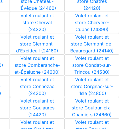
es
store Château-
store Châtres
l'Évêque (24460)
(24120)
Volet roulant et
Volet roulant et
store Cherval
store Cherveix-
(24320)
Cubas (24390)
Volet roulant et
Volet roulant et
store Clermont-
store Clermont-de-
d'Excideuil (24160)
Beauregard (24140)
Volet roulant et
Volet roulant et
0)
store Comberanche-
store Condat-sur-
et-Épeluche (24600)
Trincou (24530)
Volet roulant et
Volet roulant et
-
store Connezac
store Corgnac-sur-
)
(24300)
l'Isle (24800)
Volet roulant et
Volet roulant et
store Coulaures
store Coulounieix-
(24420)
Chamiers (24660)
Volet roulant et
Volet roulant et