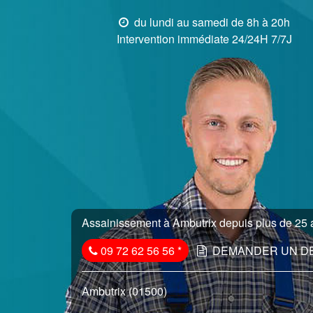
du lundi au samedi de 8h à 20h
Intervention immédiate 24/24H 7/7J
Assainissement à Ambutrix depuis plus de 25 a
09 72 62 56 56
*
DEMANDER UN D
Ambutrix (01500)