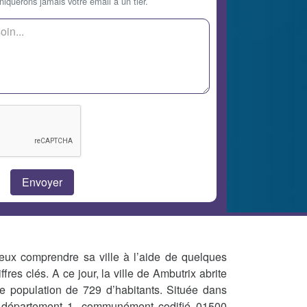
querons jamais votre email à un tier.
eux comprendre sa ville à l’aide de quelques
iffres clés. A ce jour, la ville de Ambutrix abrite
e population de 729 d’habitants. Située dans
 département 1, communément codifié 01500