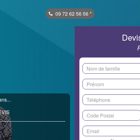
09 72 62 56 56
*
Devis
ns...
EVIS