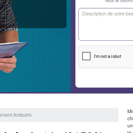
Nous ne communi
Mi
ement Ambutrix
ch
un
le