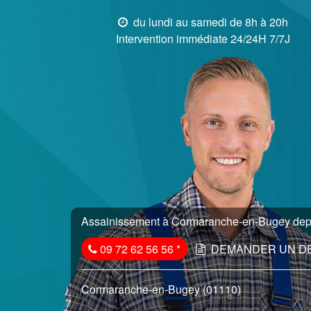
du lundi au samedi de 8h à 20h
Intervention immédiate 24/24H 7/7J
Assainissement à Cormaranche-en-Bugey depui
09 72 62 56 56
*
DEMANDER UN D
Cormaranche-en-Bugey (01110)