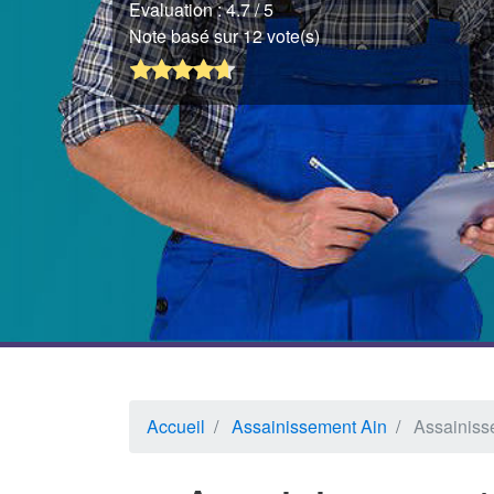
Evaluation :
4.7
/ 5
Note basé sur 12 vote(s)
Accueil
Assainissement Ain
Assainis