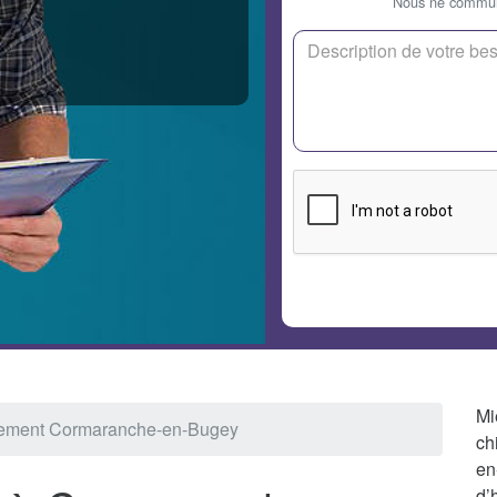
Nous ne communi
Mi
sement Cormaranche-en-Bugey
ch
en
d’