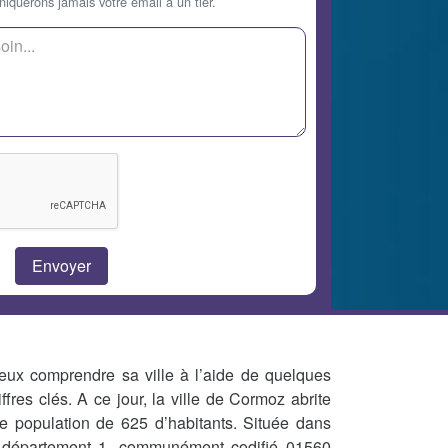
querons jamais votre email à un tier.
eux comprendre sa ville à l’aide de quelques
iffres clés. A ce jour, la ville de Cormoz abrite
e population de 625 d’habitants. Située dans
 département 1, communément codifié 01560