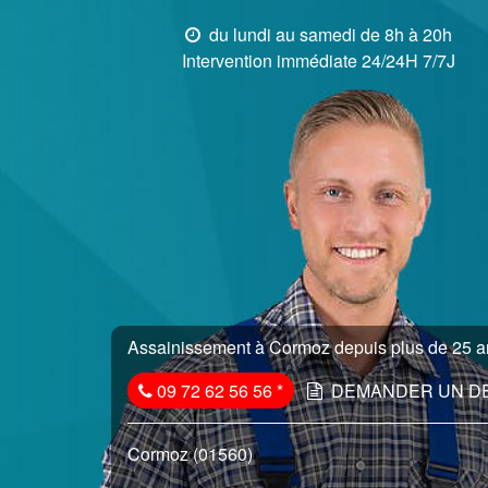
du lundi au samedi de 8h à 20h
Intervention immédiate 24/24H 7/7J
Assainissement à Cormoz depuis plus de 25 an
09 72 62 56 56
*
DEMANDER UN D
Cormoz (01560)