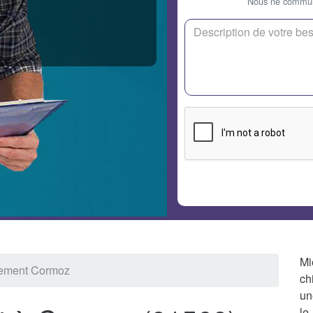
Nous ne communi
Mi
sement Cormoz
ch
un
le