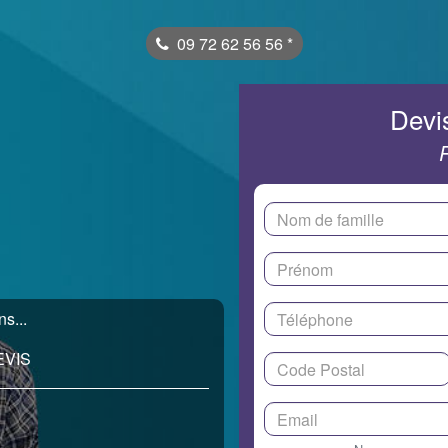
09 72 62 56 56
*
Devis
s...
EVIS