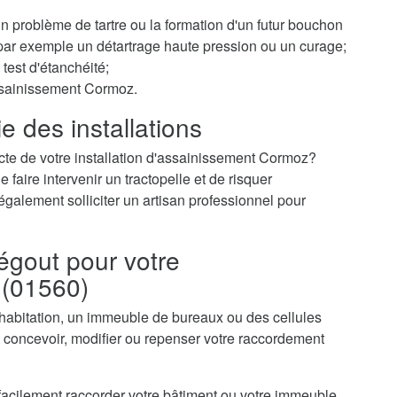
 un problème de tartre ou la formation d'un futur bouchon
r par exemple un détartrage haute pression ou un curage;
test d'étanchéité;
assainissement Cormoz.
e des installations
cte de votre installation d'assainissement Cormoz?
faire intervenir un tractopelle et de risquer
galement solliciter un artisan professionnel pour
égout pour votre
 (01560)
 habitation, un immeuble de bureaux ou des cellules
oncevoir, modifier ou repenser votre raccordement
acilement raccorder votre bâtiment ou votre immeuble