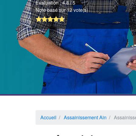
Evaluation :
4.8
/ 5
Note basé sur 12 vote(s)
Accueil
Assainissement Ain
Assainis