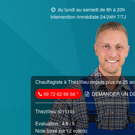
du lundi au samedi de 8h à 20h
Intervention immédiate 24/24H 7/7J
Chauffagiste à Thézillieu depuis plus de 25 ans
09 72 62 56 56
*
DEMANDER UN D
Thézillieu (01110)
Evaluation :
4.8
/ 5
Note basé sur 12 vote(s)