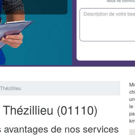
Nous ne communi
Mi
Thézillieu
ch
un
 Thézillieu (01110)
le
pa
km
es avantages de nos services