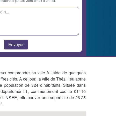
querons jamais votre email à un tier.
eux comprendre sa ville à l’aide de quelques
iffres clés. A ce jour, la ville de Thézillieu abrite
e population de 324 d’habitants. Située dans
 département 1, communément codifié 01110
r l’INSEE, elle couvre une superficie de 26.25
².