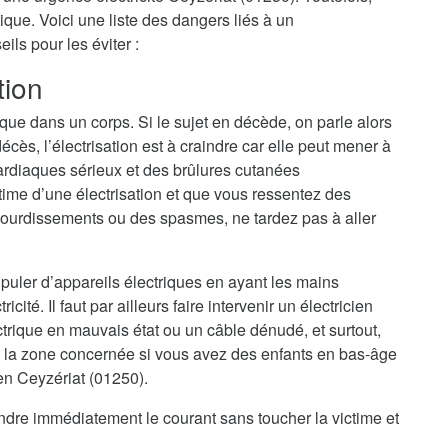
ique. Voici une liste des dangers liés à un
ls pour les éviter :
tion
ique dans un corps. Si le sujet en décède, on parle alors
cès, l’électrisation est à craindre car elle peut mener à
ardiaques sérieux et des brûlures cutanées
ime d’une électrisation et que vous ressentez des
ourdissements ou des spasmes, ne tardez pas à aller
nipuler d’appareils électriques en ayant les mains
cité. Il faut par ailleurs faire intervenir un électricien
trique en mauvais état ou un câble dénudé, et surtout,
 la zone concernée si vous avez des enfants en bas-âge
ien Ceyzériat (01250).
eindre immédiatement le courant sans toucher la victime et