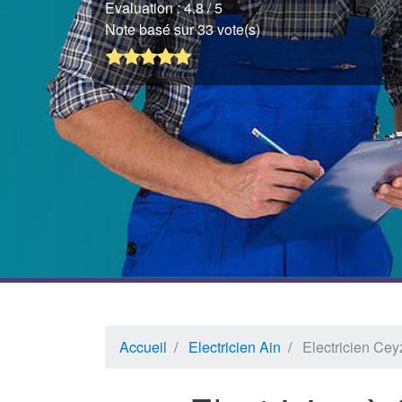
Evaluation :
4.8
/ 5
Note basé sur 33 vote(s)
Accueil
Electricien Ain
Electricien Cey