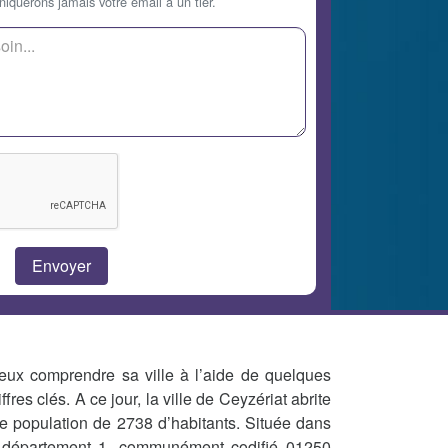
querons jamais votre email à un tier.
eux comprendre sa ville à l’aide de quelques
iffres clés. A ce jour, la ville de Ceyzériat abrite
e population de 2738 d’habitants. Située dans
 département 1, communément codifié 01250