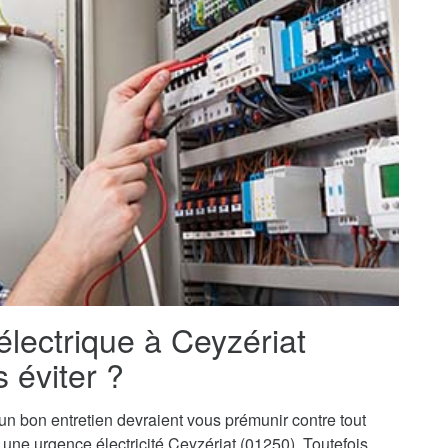
électrique à Ceyzériat
 éviter ?
t un bon entretien devraient vous prémunir contre tout
 à une urgence électricité Ceyzériat (01250). Toutefois,