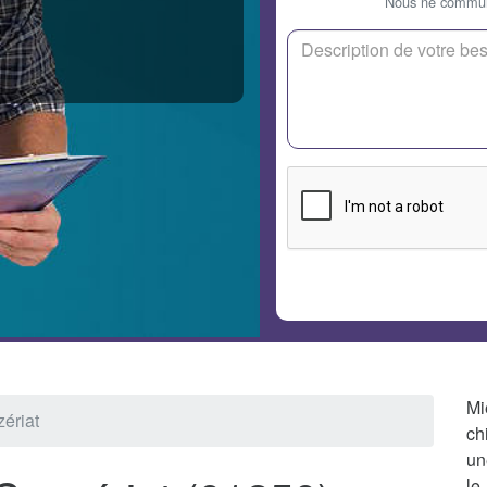
Nous ne communi
Mi
zériat
ch
un
le