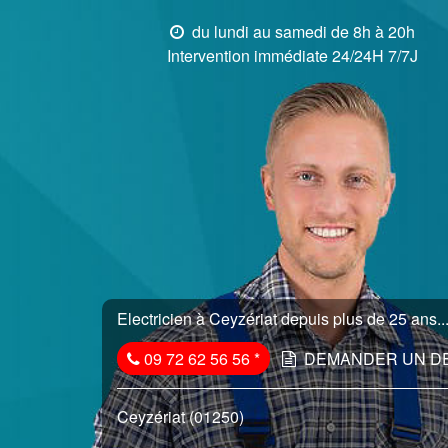
du lundi au samedi de 8h à 20h
Intervention immédiate 24/24H 7/7J
Electricien à Ceyzériat depuis plus de 25 ans..
09 72 62 56 56
*
DEMANDER UN D
Ceyzériat (01250)