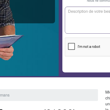
Nous ne communi
Mi
ramans
ch
un
le