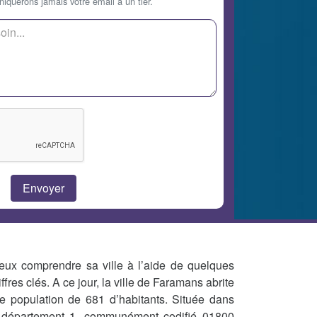
querons jamais votre email à un tier.
eux comprendre sa ville à l’aide de quelques
iffres clés. A ce jour, la ville de Faramans abrite
e population de 681 d’habitants. Située dans
 département 1, communément codifié 01800