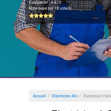
Evaluation :
4.8
/ 5
Note basé sur 12 vote(s)
Accueil
Electricien Ain
Electricien Fa