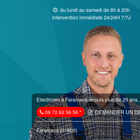
du lundi au samedi de 8h à 20h
Intervention immédiate 24/24H 7/7J
Electricien à Faramans depuis plus de 25 ans..
09 72 62 56 56
*
DEMANDER UN D
Faramans (01800)