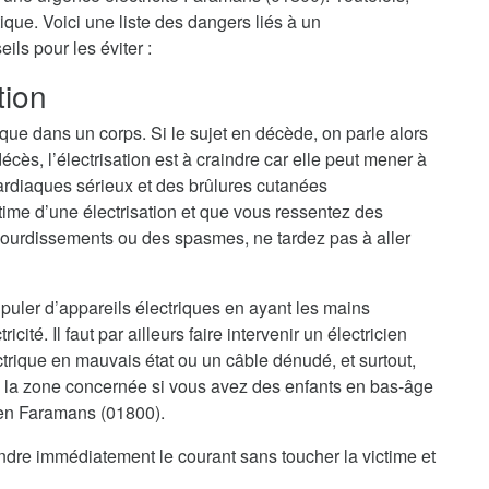
ique. Voici une liste des dangers liés à un
ls pour les éviter :
tion
ique dans un corps. Si le sujet en décède, on parle alors
cès, l’électrisation est à craindre car elle peut mener à
ardiaques sérieux et des brûlures cutanées
ime d’une électrisation et que vous ressentez des
ourdissements ou des spasmes, ne tardez pas à aller
nipuler d’appareils électriques en ayant les mains
cité. Il faut par ailleurs faire intervenir un électricien
trique en mauvais état ou un câble dénudé, et surtout,
 la zone concernée si vous avez des enfants en bas-âge
cien Faramans (01800).
eindre immédiatement le courant sans toucher la victime et