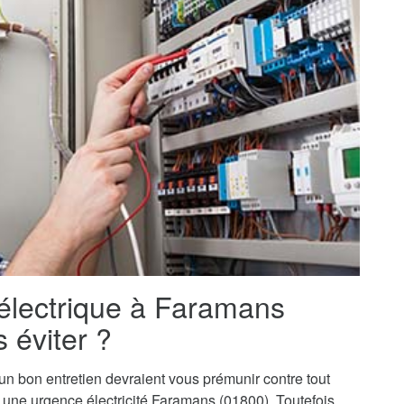
 électrique à Faramans
 éviter ?
t un bon entretien devraient vous prémunir contre tout
 à une urgence électricité Faramans (01800). Toutefois,