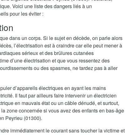
ique. Voici une liste des dangers liés à un
ls pour les éviter :
tion
ique dans un corps. Si le sujet en décède, on parle alors
cès, l’électrisation est à craindre car elle peut mener à
ardiaques sérieux et des brûlures cutanées
ime d’une électrisation et que vous ressentez des
ourdissements ou des spasmes, ne tardez pas à aller
nipuler d’appareils électriques en ayant les mains
cité. Il faut par ailleurs faire intervenir un électricien
trique en mauvais état ou un câble dénudé, et surtout,
 la zone concernée si vous avez des enfants en bas-âge
ien Peyrieu (01300).
eindre immédiatement le courant sans toucher la victime et