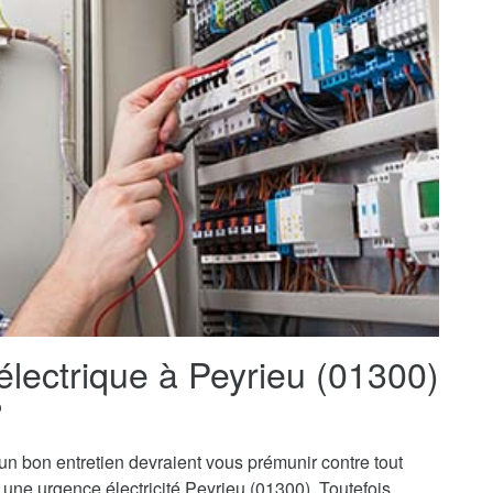
électrique à Peyrieu (01300)
?
t un bon entretien devraient vous prémunir contre tout
 à une urgence électricité Peyrieu (01300). Toutefois,