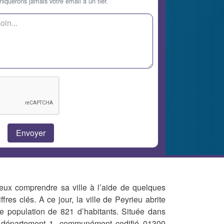
querons jamais votre email à un tier.
eux comprendre sa ville à l’aide de quelques
iffres clés. A ce jour, la ville de Peyrieu abrite
e population de 821 d’habitants. Située dans
 département 1, communément codifié 01300