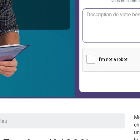
Nous ne communi
Mi
rieu
ch
un
le