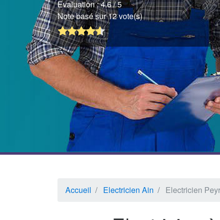
Evaluation :
4.6
/ 5
Note basé sur 12 vote(s)
Accueil
Electricien Ain
Electricien Pey