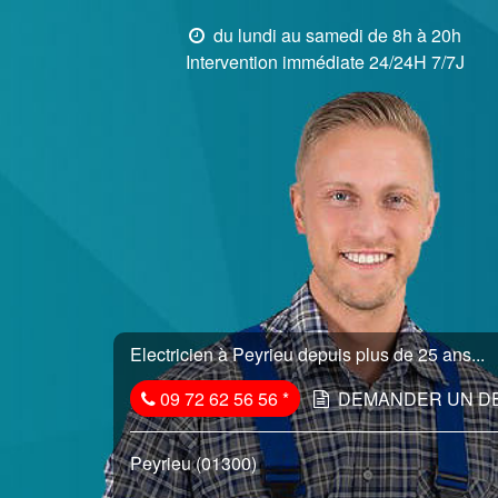
du lundi au samedi de 8h à 20h
Intervention immédiate 24/24H 7/7J
Electricien à Peyrieu depuis plus de 25 ans...
09 72 62 56 56
*
DEMANDER UN D
Peyrieu (01300)