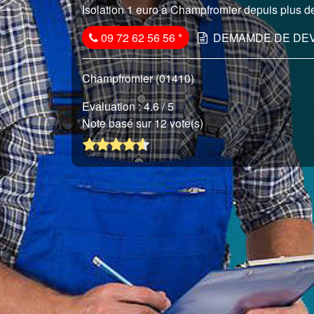
Isolation 1 euro à Champfromier depuis plus de
09 72 62 56 56
*
DEMAMDE DE DEV
Champfromier (01410)
Evaluation :
4.6
/ 5
Note basé sur 12 vote(s)