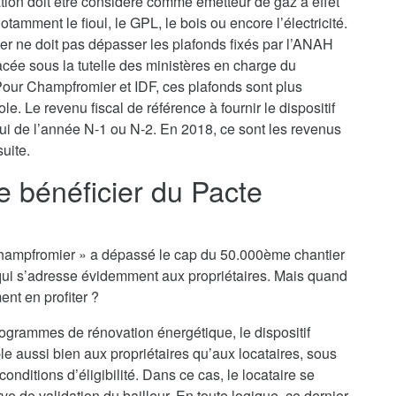
ation doit être considéré comme émetteur de gaz à effet
tamment le fioul, le GPL, le bois ou encore l’électricité.
yer ne doit pas dépasser les plafonds fixés par l’ANAH
lacée sous la tutelle des ministères en charge du
our Champfromier et IDF, ces plafonds sont plus
le. Le revenu fiscal de référence à fournir le dispositif
lui de l’année N-1 ou N-2. En 2018, ce sont les revenus
uite.
je bénéficier du Pacte
ro Champfromier » a dépassé le cap du 50.000ème chantier
qui s’adresse évidemment aux propriétaires. Mais quand
ent en profiter ?
rogrammes de rénovation énergétique, le dispositif
le aussi bien aux propriétaires qu’aux locataires, sous
nditions d’éligibilité. Dans ce cas, le locataire se
e de validation du bailleur. En toute logique, ce dernier