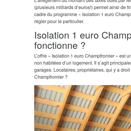
L’allègement du montant des taxes dues par les 
(plusieurs milliards d’euros!) permet ainsi de 
cadre du programme « Isolation 1 euro Champfro
régler pour le particulier.
Isolation 1 euro Cham
fonctionne ?
L’offre « Isolation 1 euro Champfromier » est un 
non habitées d’un logement. Il s’agit princip
garages. Locataires, propriétaires, qui y a droi
Champfromier ?