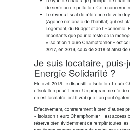
Le type de chauffage principal de l’habit
de serre ou de pollution. Cela concerne no
Le revenu fiscal de référence de votre fo
(Agence nationale de l’habitat) qui est p
Logement, du Budget et de l’Economie. P
importants que pour le reste de la métropo
« Isolation 1 euro Champfromier » est ce
2017, en 2019, ceux de 2018 et ainsi de s
Je suis locataire, puis-
Energie Solidarité ?
Fin avril 2018, le dispositif « Isolation 1 eu
d’isolation pour 1 euro. Un programme d’aide 
on est locataire, est-il vrai que l’on peut égalem
Effectivement, contrairement à bien d’autres p
« Isolation 1 euro Champfromier » est accessib
réserve bien évidemment de remplir toutes les co
positionne comme porteur de projet, sous réserv