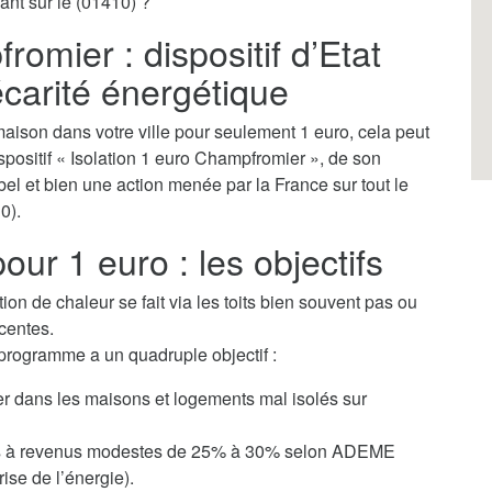
ant sur le (01410) ?
romier : dispositif d’Etat
récarité énergétique
aison dans votre ville pour seulement 1 euro, cela peut
dispositif « Isolation 1 euro Champfromier », de son
bel et bien une action menée par la France sur tout le
0).
our 1 euro : les objectifs
tion de chaleur se fait via les toits bien souvent pas ou
centes.
 programme a un quadruple objectif :
ver dans les maisons et logements mal isolés sur
yers à revenus modestes de 25% à 30% selon ADEME
ise de l’énergie).