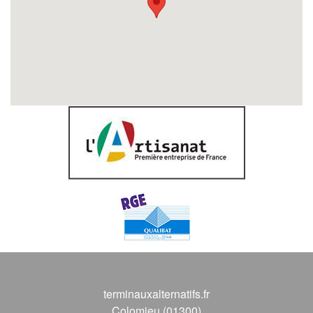
terminauxalternatifs.fr
Colomieu (01300)