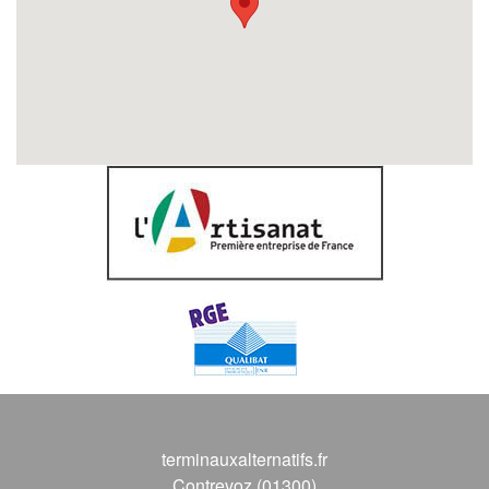
terminauxalternatifs.fr
Contrevoz (01300)