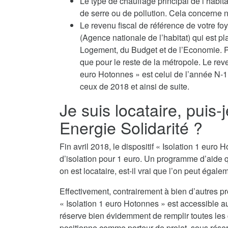
Le type de chauffage principal de l’habit
de serre ou de pollution. Cela concerne no
Le revenu fiscal de référence de votre fo
(Agence nationale de l’habitat) qui est p
Logement, du Budget et de l’Economie. P
que pour le reste de la métropole. Le reven
euro Hotonnes » est celui de l’année N-1
ceux de 2018 et ainsi de suite.
Je suis locataire, puis-
Energie Solidarité ?
Fin avril 2018, le dispositif « Isolation 1 eur
d’isolation pour 1 euro. Un programme d’aide 
on est locataire, est-il vrai que l’on peut égalem
Effectivement, contrairement à bien d’autres p
« Isolation 1 euro Hotonnes » est accessible au
réserve bien évidemment de remplir toutes les co
positionne comme porteur de projet, sous réserv