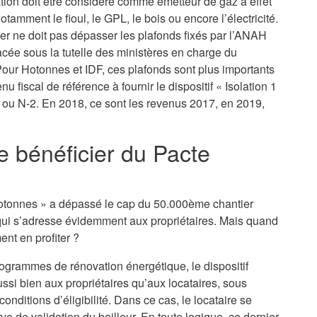
ation doit être considéré comme émetteur de gaz à effet
tamment le fioul, le GPL, le bois ou encore l’électricité.
yer ne doit pas dépasser les plafonds fixés par l’ANAH
lacée sous la tutelle des ministères en charge du
our Hotonnes et IDF, ces plafonds sont plus importants
u fiscal de référence à fournir le dispositif « Isolation 1
 ou N-2. En 2018, ce sont les revenus 2017, en 2019,
je bénéficier du Pacte
o Hotonnes » a dépassé le cap du 50.000ème chantier
qui s’adresse évidemment aux propriétaires. Mais quand
ent en profiter ?
rogrammes de rénovation énergétique, le dispositif
ssi bien aux propriétaires qu’aux locataires, sous
nditions d’éligibilité. Dans ce cas, le locataire se
e de validation du bailleur. En toute logique, ce dernier