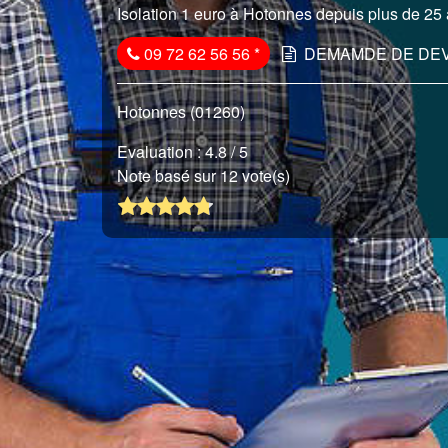
Isolation 1 euro à Hotonnes depuis plus de 25 
09 72 62 56 56
*
DEMAMDE DE DEV
Hotonnes (01260)
Evaluation :
4.8
/ 5
Note basé sur 12 vote(s)