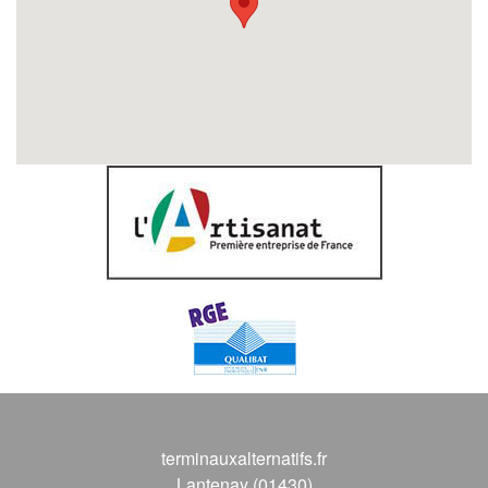
terminauxalternatifs.fr
Lantenay (01430)