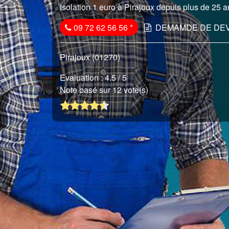
Isolation 1 euro à Pirajoux depuis plus de 25 an
09 72 62 56 56
*
DEMAMDE DE DEV
Pirajoux (01270)
Evaluation :
4.5
/ 5
Note basé sur 12 vote(s)