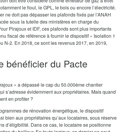
ation doit être considéré comme émetteur de gaz à effet
tamment le fioul, le GPL, le bois ou encore l’électricité.
yer ne doit pas dépasser les plafonds fixés par l’ANAH
lacée sous la tutelle des ministères en charge du
ur Pirajoux et IDF, ces plafonds sont plus importants
u fiscal de référence à fournir le dispositif « Isolation 1
 ou N-2. En 2018, ce sont les revenus 2017, en 2019,
je bénéficier du Pacte
o Pirajoux » a dépassé le cap du 50.000ème chantier
qui s’adresse évidemment aux propriétaires. Mais quand
ent en profiter ?
rogrammes de rénovation énergétique, le dispositif
ssi bien aux propriétaires qu’aux locataires, sous réserve
 d’éligibilité. Dans ce cas, le locataire se positionne
tion du bailleur. En toute logique, ce dernier ne peut