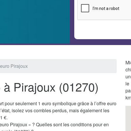
Mi
 euro Pirajoux
ch
un
o à Pirajoux (01270)
le
pa
km
t pour seulement 1 euro symbolique grâce à l’offre euro
’état, isolez vos combles perdus, mais également les
1 €.
euro Pirajoux » ? Quelles sont les conditions pour en