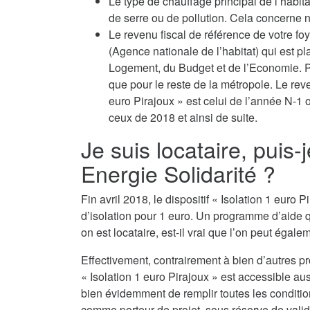
Le type de chauffage principal de l’habit
de serre ou de pollution. Cela concerne no
Le revenu fiscal de référence de votre fo
(Agence nationale de l’habitat) qui est p
Logement, du Budget et de l’Economie. Po
que pour le reste de la métropole. Le reven
euro Pirajoux » est celui de l’année N-1
ceux de 2018 et ainsi de suite.
Je suis locataire, puis-
Energie Solidarité ?
Fin avril 2018, le dispositif « Isolation 1 eur
d’isolation pour 1 euro. Un programme d’aide 
on est locataire, est-il vrai que l’on peut égalem
Effectivement, contrairement à bien d’autres p
« Isolation 1 euro Pirajoux » est accessible au
bien évidemment de remplir toutes les conditions
comme porteur de projet, sous réserve de valida