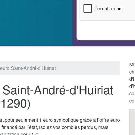
Mi
 euro Saint-André-d'Huiriat
ch
d'
 Saint-André-d'Huiriat
d’
co
01290)
co
t pour seulement 1 euro symbolique grâce à l’offre euro
financé par l’état, isolez vos combles perdus, mais
abitation pour 1 €.