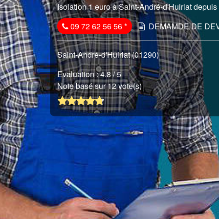
Isolation 1 euro à Saint-André-d'Huiriat depuis 
09 72 62 56 56
*
DEMAMDE DE DEV
Saint-André-d'Huiriat (01290)
Evaluation :
4.8
/ 5
Note basé sur 12 vote(s)