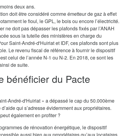
u moins deux ans.
ation doit être considéré comme émetteur de gaz à effet
tamment le fioul, le GPL, le bois ou encore l’électricité.
yer ne doit pas dépasser les plafonds fixés par l’ANAH
lacée sous la tutelle des ministères en charge du
ur Saint-André-d'Huiriat et IDF, ces plafonds sont plus
le. Le revenu fiscal de référence à fournir le dispositif
 est celui de l’année N-1 ou N-2. En 2018, ce sont les
insi de suite.
je bénéficier du Pacte
o Saint-André-d'Huiriat » a dépassé le cap du 50.000ème
e d’aide qui s’adresse évidemment aux propriétaires.
n peut également en profiter ?
rogrammes de rénovation énergétique, le dispositif
ccessible aussi bien aux propriétaires qu’aux locataires,