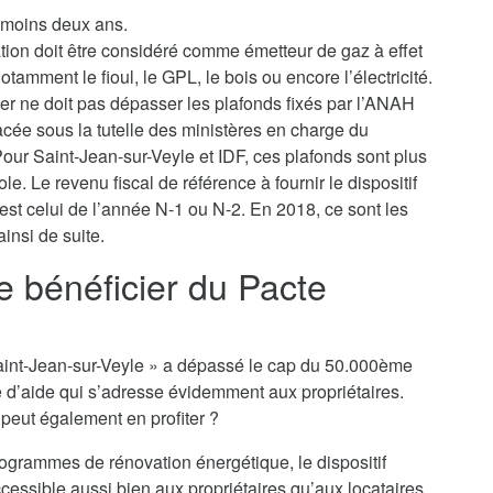
u moins deux ans.
ation doit être considéré comme émetteur de gaz à effet
tamment le fioul, le GPL, le bois ou encore l’électricité.
yer ne doit pas dépasser les plafonds fixés par l’ANAH
lacée sous la tutelle des ministères en charge du
ur Saint-Jean-sur-Veyle et IDF, ces plafonds sont plus
le. Le revenu fiscal de référence à fournir le dispositif
 est celui de l’année N-1 ou N-2. En 2018, ce sont les
insi de suite.
je bénéficier du Pacte
o Saint-Jean-sur-Veyle » a dépassé le cap du 50.000ème
e d’aide qui s’adresse évidemment aux propriétaires.
n peut également en profiter ?
rogrammes de rénovation énergétique, le dispositif
ccessible aussi bien aux propriétaires qu’aux locataires,