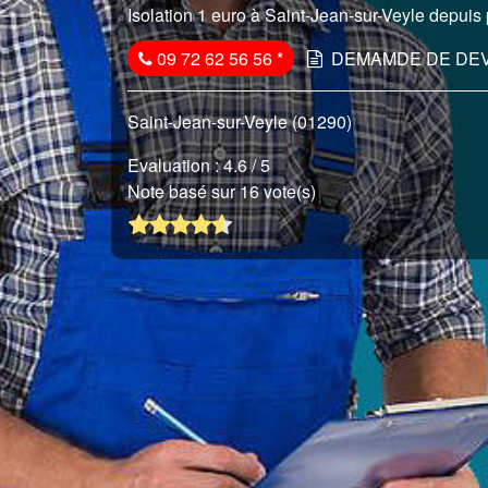
Isolation 1 euro à Saint-Jean-sur-Veyle depuis 
09 72 62 56 56
*
DEMAMDE DE DEV
Saint-Jean-sur-Veyle (01290)
Evaluation :
4.6
/ 5
Note basé sur 16 vote(s)