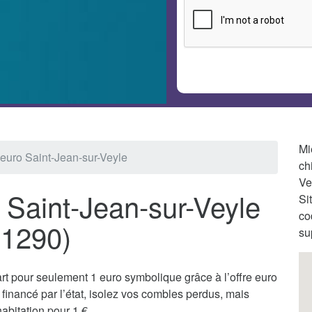
Mi
1 euro Saint-Jean-sur-Veyle
ch
Ve
à Saint-Jean-sur-Veyle
Si
co
01290)
su
t pour seulement 1 euro symbolique grâce à l’offre euro
inancé par l’état, isolez vos combles perdus, mais
abitation pour 1 €.