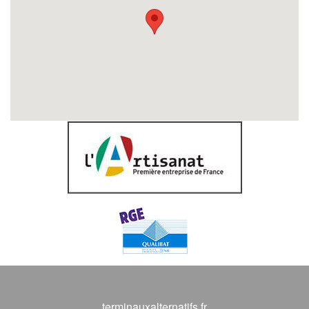
terminauxalternatifs.fr