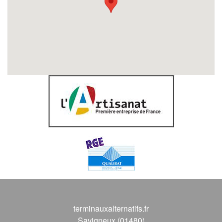
terminauxalternatifs.fr
Savigneux (01480)