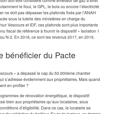
ation doit être considéré comme émetteur de gaz à effet
tamment le fioul, le GPL, le bois ou encore l’électricité.
yer ne doit pas dépasser les plafonds fixés par l’ANAH
lacée sous la tutelle des ministères en charge du
ur Vescours et IDF, ces plafonds sont plus importants
u fiscal de référence à fournir le dispositif « Isolation 1
 ou N-2. En 2018, ce sont les revenus 2017, en 2019,
je bénéficier du Pacte
o Vescours » a dépassé le cap du 50.000ème chantier
qui s’adresse évidemment aux propriétaires. Mais quand
ent en profiter ?
rogrammes de rénovation énergétique, le dispositif
ssi bien aux propriétaires qu’aux locataires, sous
nditions d’éligibilité. Dans ce cas, le locataire se
e de validation du bailleur. En toute logique, ce dernier