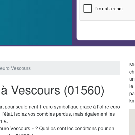
Mi
1 euro Vescours
ch
un
o à Vescours (01560)
le
pa
km
t pour seulement 1 euro symbolique grâce à l’offre euro
l’état, isolez vos combles perdus, mais également les
1 €.
 euro Vescours » ? Quelles sont les conditions pour en