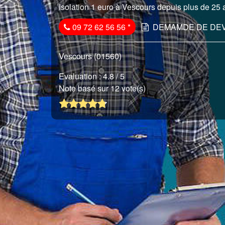
Isolation 1 euro à Vescours depuis plus de 25 a
09 72 62 56 56
*
DEMAMDE DE DEV
Vescours (01560)
Evaluation :
4.8
/ 5
Note basé sur 12 vote(s)