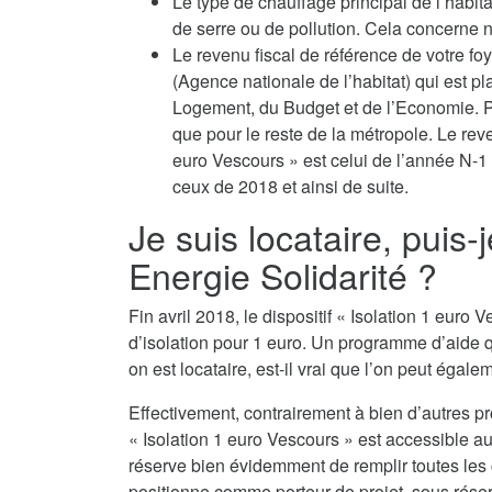
Le type de chauffage principal de l’habit
de serre ou de pollution. Cela concerne no
Le revenu fiscal de référence de votre fo
(Agence nationale de l’habitat) qui est p
Logement, du Budget et de l’Economie. Po
que pour le reste de la métropole. Le reven
euro Vescours » est celui de l’année N-1
ceux de 2018 et ainsi de suite.
Je suis locataire, puis-
Energie Solidarité ?
Fin avril 2018, le dispositif « Isolation 1 eur
d’isolation pour 1 euro. Un programme d’aide 
on est locataire, est-il vrai que l’on peut égalem
Effectivement, contrairement à bien d’autres p
« Isolation 1 euro Vescours » est accessible au
réserve bien évidemment de remplir toutes les co
positionne comme porteur de projet, sous réserv