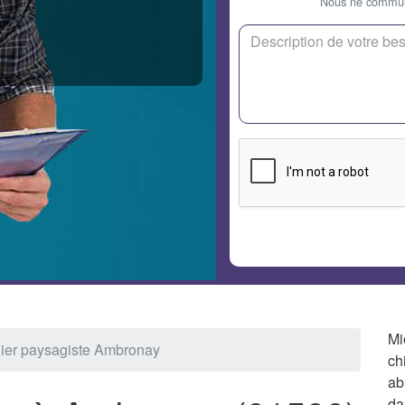
Nous ne communi
Mi
nier paysagiste Ambronay
ch
ab
da