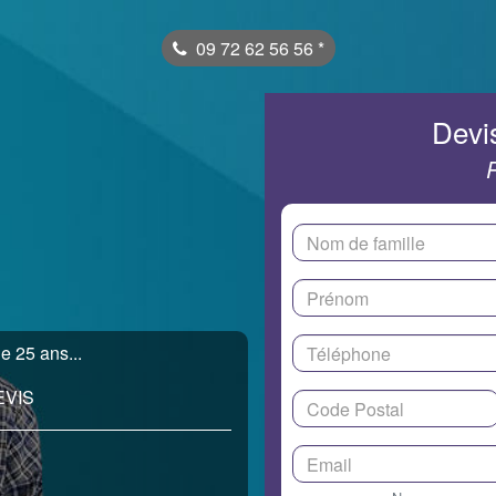
09 72 62 56 56
*
Devis
e 25 ans...
EVIS