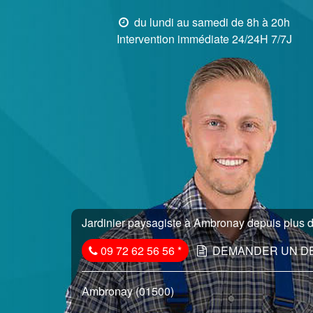
du lundi au samedi de 8h à 20h
Intervention immédiate 24/24H 7/7J
Jardinier paysagiste à Ambronay depuis plus d
09 72 62 56 56
*
DEMANDER UN D
Ambronay (01500)