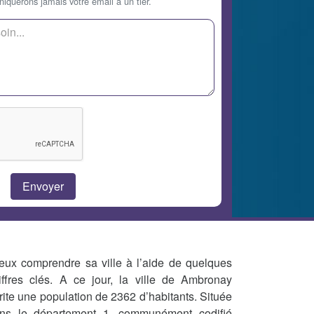
querons jamais votre email à un tier.
eux comprendre sa ville à l’aide de quelques
iffres clés. A ce jour, la ville de Ambronay
rite une population de 2362 d’habitants. Située
ns le département 1, communément codifié