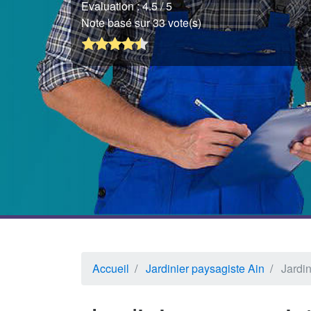
Evaluation :
4.5
/ 5
Note basé sur 33 vote(s)
Accueil
Jardinier paysagiste Ain
Jardi