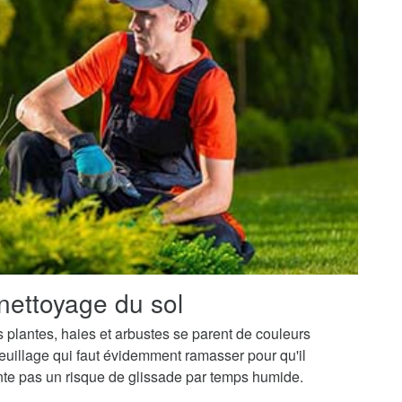
nettoyage du sol
os plantes, haies et arbustes se parent de couleurs
uillage qui faut évidemment ramasser pour qu'il
ente pas un risque de glissade par temps humide.