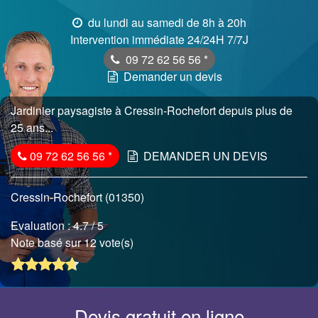
du lundi au samedi de 8h à 20h
Intervention immédiate 24/24H 7/7J
09 72 62 56 56
*
Demander un devis
Jardinier paysagiste à Cressin-Rochefort depuis plus de
25 ans...
09 72 62 56 56
*
DEMANDER UN DEVIS
Cressin-Rochefort (01350)
Evaluation :
4.7
/ 5
Note basé sur 12 vote(s)
Devis gratuit en ligne