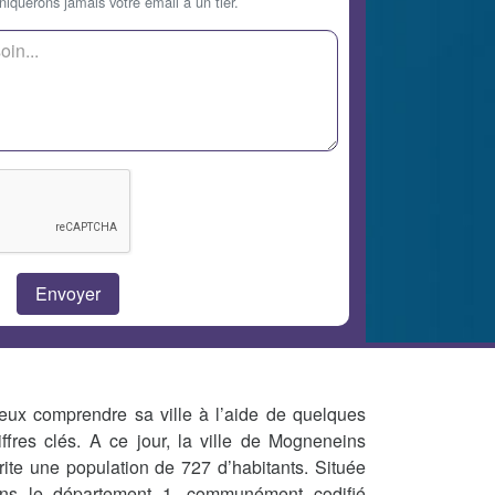
querons jamais votre email à un tier.
eux comprendre sa ville à l’aide de quelques
iffres clés. A ce jour, la ville de Mogneneins
rite une population de 727 d’habitants. Située
ns le département 1, communément codifié