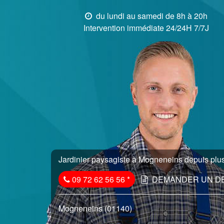
du lundi au samedi de 8h à 20h
Intervention immédiate 24/24H 7/7J
Jardinier paysagiste à Mogneneins depuis plus
09 72 62 56 56
*
DEMANDER UN D
Mogneneins (01140)