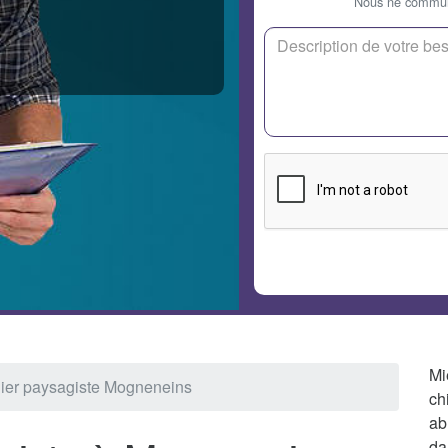
Nous ne communi
Mi
nier paysagiste Mogneneins
ch
ab
da