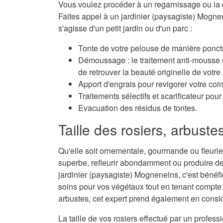
Vous voulez procéder à un regarnissage ou la 
Faites appel à un jardinier (paysagiste) Mognene
s'agisse d'un petit jardin ou d'un parc :
Tonte de votre pelouse de manière ponctu
Démoussage : le traitement anti-mousse r
de retrouver la beauté originelle de votre
Apport d'engrais pour revigorer votre coi
Traitements sélectifs et scarificateur po
Evacuation des résidus de tontes.
Taille des rosiers, arbuste
Qu'elle soit ornementale, gourmande ou fleurie,
superbe, refleurir abondamment ou produire de
jardinier (paysagiste) Mogneneins, c'est bénéfic
soins pour vos végétaux tout en tenant compte d
arbustes, cet expert prend également en considé
La taille de vos rosiers effectué par un profes