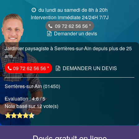
du lundi au samedi de 8h à 20h
Intervention immédiate 24/24H 7/7J
09 72 62 56 56
*
Demander un devis
Jardinier paysagiste à Serrières-sur-Ain depuis plus de 25
ans...
09 72 62 56 56
*
DEMANDER UN DEVIS
Serrières-sur-Ain (01450)
Evaluation :
4.6
/ 5
Note basé sur 12 vote(s)
Devis gratuit en ligne